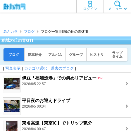
ログイン
メニュー
みんカラ
ブログ
ブログ一覧 [稲城の丘の青GTI]
稲城の丘の青GTI
ラップ
ブログ
愛車紹介
アルバム
グループ
ヒストリ
タイム
[
写真表示
｜
カテゴリ選択
｜
過去のブログ
]
伊豆「福浦漁港」での斜めリアビュー
2026/8/5 22:57
平日夜のお迎えドライブ
2026/8/5 00:04
東名高速【東京IC】でトリップ気分
2026/8/4 00:47