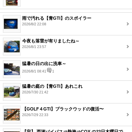
雨で汚れる【青GTI】のスポイラー
2026/8/2 22:08
今夜も落雷が有りましたね～
2026/8/1 23:57
猛暑の日の出に洗車～
2026/8/1 08:41
1
猛暑の庭の【青GTI】あれこれ
2026/7/30 21:42
【GOLF４GTI】ブラックウッドの復活〜
2026/7/29 22:33
【完】 西湘バイパス⇒熱海⇒COX の23日木曜日で