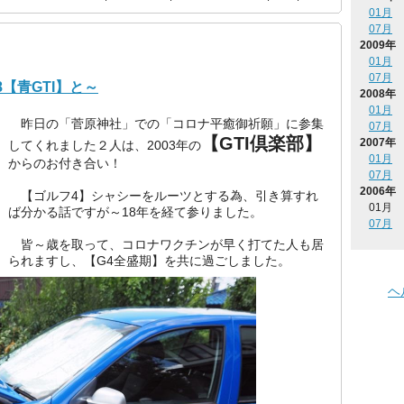
01月
07月
2009年
01月
07月
18【青GTI】と～
2008年
01月
昨日の「菅原神社」での「コロナ平癒御祈願」に参集
07月
【GTI倶楽部】
2007年
してくれました２人は、2003年の
01月
からのお付き合い！
07月
2006年
【ゴルフ4】シャシーをルーツとする為、引き算すれ
01月
ば分かる話ですが～18年を経て参りました。
07月
皆～歳を取って、コロナワクチンが早く打てた人も居
られますし、【G4全盛期】を共に過ごしました。
ヘ