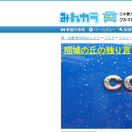
車・自動車SNSみんカラ
>
ブログ
>
ブログ一
稲城の丘の独り言