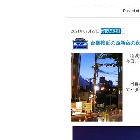
Posted at
2021年07月27日
台風接近の西新宿の
稲城の
今日。
日暮れ
て～ダ