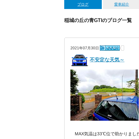
ブログ
愛車紹介
稲城の丘の青GTIのブログ一覧
2021年07月30日
不安定な天気～
MAX気温は33℃位で助かりました