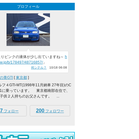
プロフィール
はりピンクの液体が少し出ていますね～
h
cvw.jp/b/178497/48716857/
」
何シテル？
10/18 06:08
の青GTI
[
東京都
]
４GTI-MT(1998年11月納車 27年目)のC
Z-1に乗っています。 東京都南部在住で、
子供２人持ちのお父さんです。 ...
7
200
フォロー
フォロワー