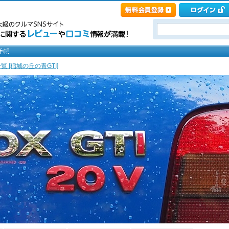
覧 [稲城の丘の青GTI]