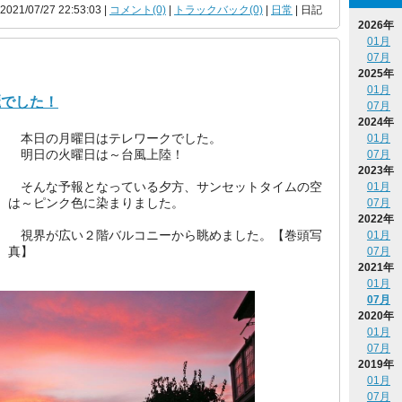
 2021/07/27 22:53:03 |
コメント(0)
|
トラックバック(0)
|
日常
| 日記
2026年
01月
07月
2025年
01月
麗でした！
07月
2024年
本日の月曜日はテレワークでした。
01月
明日の火曜日は～台風上陸！
07月
2023年
そんな予報となっている夕方、サンセットタイムの空
01月
は～ピンク色に染まりました。
07月
2022年
視界が広い２階バルコニーから眺めました。【巻頭写
01月
真】
07月
2021年
01月
07月
2020年
01月
07月
2019年
01月
07月