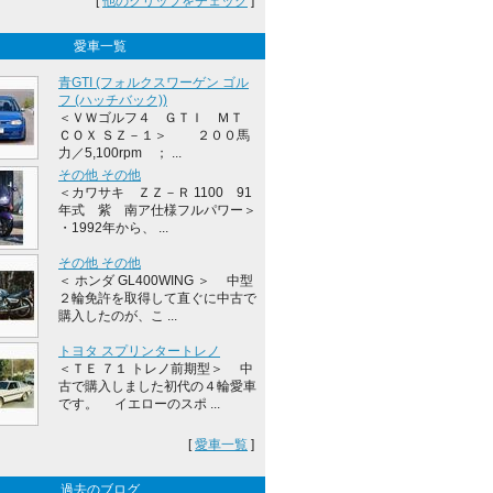
[
他のクリップをチェック
]
愛車一覧
青GTI (フォルクスワーゲン ゴル
フ (ハッチバック))
＜ＶＷゴルフ４ ＧＴＩ ＭＴ
ＣＯＸ ＳＺ－１＞ ２００馬
力／5,100rpm ； ...
その他 その他
＜カワサキ ＺＺ－Ｒ 1100 91
年式 紫 南ア仕様フルパワー＞
・1992年から、 ...
その他 その他
＜ ホンダ GL400WING ＞ 中型
２輪免許を取得して直ぐに中古で
購入したのが、こ ...
トヨタ スプリンタートレノ
＜ＴＥ ７１ トレノ前期型＞ 中
古で購入しました初代の４輪愛車
です。 イエローのスポ ...
[
愛車一覧
]
過去のブログ