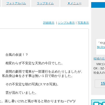
フォトアルバム
ラップタイム
▼メニュー
詳細表示
｜
シンプル表示
｜
写真表示
「や
ttp://
台風の余波！？
稲城の丘
相変わらず不安定な天気の今日でした。
VWゴルフ
OX：S
昼間の豪雨で電車が一部運行を止めたりしましたが、
社会人の
私自身は傘をさす事は無い１日で助かりました。
15
その不安定な朝の写真(スマホ写真)。
雲が流れていました。
。蒸し暑いけれど風が有ると助かりますね～(^o^)/