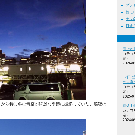
プラモデ
気になる
オフ会 
日常 ( 
雨上が
カテゴ
定）
2026/0
17日に
の生存
カテゴ
定）
2025/0
前から特に冬の青空が綺麗な季節に撮影していた、秘密の
青GT
カテゴ
定）
2024/0