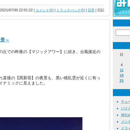
 2021/07/30 22:01:22 |
コメント(0)
|
トラックバック(0)
|
日常
| 日記
夜景～
丘での昨夜の【マジックアワー】に続き、台風接近の
日
4
11
18
直後の【西新宿】の夜景も、黒い積乱雲が近くに有っ
25
イナミックに見えました。
チュー
バイク 
神社めぐ
メンテ
ドライブ