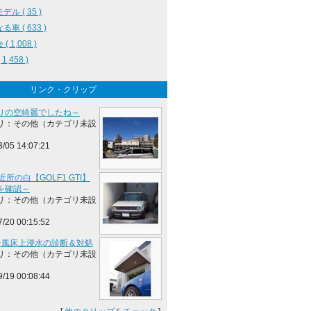
ル ( 35 )
車 ( 633 )
( 1,008 )
1,458 )
リンク・クリップ
りの空綺麗でしたね～
リ：その他（カテゴリ未設
3/05 14:07:21
近所の白【GOLF1 GTI】
を確認～
リ：その他（カテゴリ未設
7/20 00:15:52
I台風床上浸水の診断＆対処
リ：その他（カテゴリ未設
9/19 00:08:44