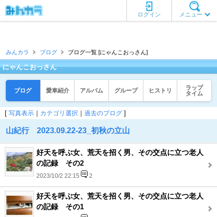
ログイン
メニュー
みんカラ
ブログ
ブログ一覧 [にゃんこおっさん]
にゃんこおっさん
ラップ
ブログ
愛車紹介
アルバム
グループ
ヒストリ
タイム
[
写真表示
｜
カテゴリ選択
｜
過去のブログ
]
山紀行 2023.09.22-23_初秋の立山
好天を呼ぶ女、荒天を招く男、その交点に立つ老人
の記録 その2
2023/10/2 22:15
2
好天を呼ぶ女、荒天を招く男、その交点に立つ老人
の記録 その1