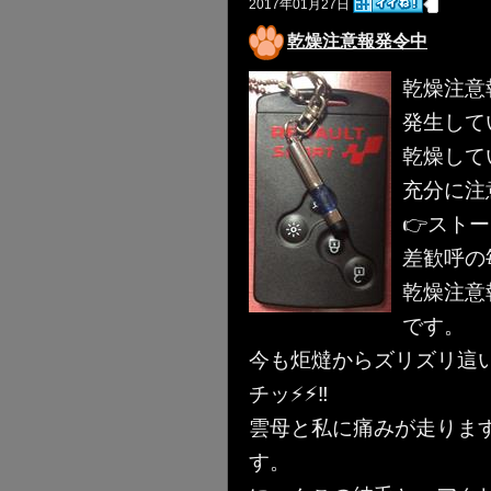
2017年01月27日
乾燥注意報発令中
乾燥注意
発生して
乾燥して
充分に注
👉スト
差歓呼の
乾燥注意
です。
今も炬燵からズリズリ這
チッ⚡️⚡︎‼︎
雲母と私に痛みが走りま
す。