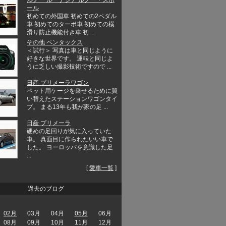
ール
初めての外国車 初めての2ペダル
車 初めてのターボ車 初めての横
滑り防止機能付き車 初 ...
その他 ペンタックス
＜試行＞ 写真は車と同じように
好きな世界です。 運転と同じよ
うに乏しい撮影技術ですので ...
日産 プリメーラワゴン
ペット用ケージを乗せるために買
い替えたステーションワゴンタイ
プ。 まる13年も我が家の足 ...
日産 プリメーラ
硬めの足回りが気に入っていた
車。 真面目に作られたいい車で
した。 ヨーロッパを意識した足
...
[
愛車一覧
]
過去のブログ
02月
03月
04月
05月
06月
08月
09月
10月
11月
12月