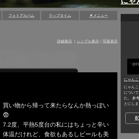
にゃ
フォトアルバム
ラップタイム
▼メニュー
詳細表示
｜
シンプル表示
｜
写真表示
「@F
にゃんこ
にゃんこ
について
た。 参
とにしまし
買い物から帰って来たらなんか熱っぽい
😨
8
7.2度、平熱5度台の私にはちょっと辛い
体温だけれど、食欲もあるしビールも美