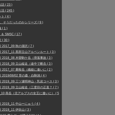
 ( 23 )
 ( 245 )
 ( 4 )
、そうだったのかシリーズ ( 9 )
( 1 )
 ＆ SMSC ( 17 )
( 30 )
2017_09 秋の涸沢 ( 7 )
 2017_11 黒部立山アルペンルート ( 3 )
 2018_08 木曽駒ケ岳（滑落事故 ( 3 )
 2018_09 立山縦走（途中で断念 ( 3 )
 2017_07 乗鞍岳（織姫に逢いに ( 2 )
2019/08/02 苔の森・白駒池 ( 4 )
 2019_09 三ツ瀬明神山・乳岩コース ( 3 )
 2019_09 立山縦走（三度目の正直？ ( 7 )
9_10 燕岳（北アルプスの女王に逢いに） ( 5
 2019_11 中山ーにゅう ( 4 )
2019_11 伊吹山 ( 3 )