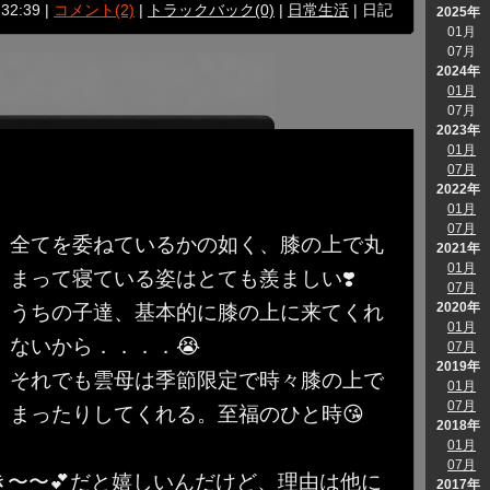
:32:39 |
コメント(2)
|
トラックバック(0)
|
日常生活
| 日記
2025年
01月
07月
2024年
01月
07月
2023年
01月
07月
2022年
01月
07月
全てを委ねているかの如く、膝の上で丸
2021年
01月
まって寝ている姿はとても羨ましい❣️
07月
2020年
うちの子達、基本的に膝の上に来てくれ
01月
ないから．．．．😭
07月
2019年
それでも雲母は季節限定で時々膝の上で
01月
07月
まったりしてくれる。至福のひと時😘
2018年
01月
07月
〜〜💕だと嬉しいんだけど、理由は他に
2017年