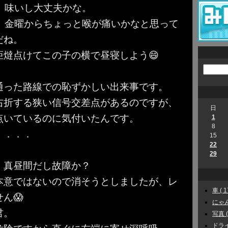
味いし大丈夫かな。
金曜からちょっと喉が痛いかなと思って
だね。
燵点けてこの子の横で昼寝しよう😄
通った路線での恥ずかしい出来事です。
右折する狭い信号交差点があるのですが、
日
点いているのに気付いたんです。
1
8
．．．．
15
22
29
ど、真昼間だし故障か？
本意ではないので消そうとしましたが、レ
車 ( 1
ん😱
にゃんこ
君。
写真 ( 
ドライ