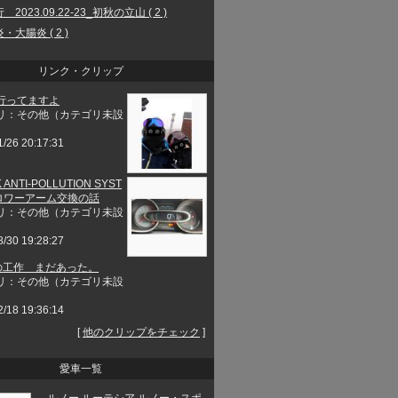
2023.09.22-23_初秋の立山 ( 2 )
・大腸炎 ( 2 )
リンク・クリップ
行ってますよ
リ：その他（カテゴリ未設
1/26 20:17:31
 ANTI-POLLUTION SYST
とロワーアーム交換の話
リ：その他（カテゴリ未設
8/30 19:28:27
工作 まだあった。
リ：その他（カテゴリ未設
2/18 19:36:14
[
他のクリップをチェック
]
愛車一覧
ルノー ルーテシア ルノー・スポ