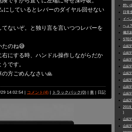
危険ですから直ぐに左端に寄せ深呼吸。
想い出話
ームにしているとレバーのダイヤル回せない
日常生活
イベント
へぇ?
してないぞ。と独り言を言いつつレバーを
備忘録 
STEC
たのね😅
山紀行 
山紀行 
に右にする時、ハンドル操作しながらだか
山紀行
ようです。
山紀行
の方ごめんなさい🙏
山紀行
山紀行
山紀行 
/29 14:02:54 |
コメント(4)
|
トラックバック(0)
|
車
| 日記
山紀行
山紀行
201
)
山紀行
山紀行 