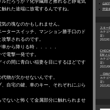
リルだろうか？化学繊維と擦れると静電気
山紀行 
に触れた途端に放電するんですね。
憩室炎
電気の塊なのかもしれません。
スキー
ベータースイッチ、マンション勝手口のド
カテゴ
定）
と攻撃されるのです。
2022/0
が車から降りる時．．．．．
CHECK
かで電撃一発です。
EM 
カテゴ
ディの間に青白い稲妻を目にするほどです
定）
2021/0
GWの
の代物が欠かせないんです。
カテゴ
定）
プ、自宅の鍵、車のキー、それぞれにぶら
2021/0
らでないと怖くて金属部分に触れられませ