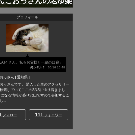
んこおっさんの老ゆ楽
プロフィール
LAT4 さん、私もお父様と一緒の口😄」
何シテル？
06/16 16:48
おっさん
[
愛知県
]
おっさんです。 購入した車のアクセサリー
検索していてここのSNSに辿り着きまし
考になる情報が盛り沢山ですので参加するこ
...
1
111
フォロー
フォロワー