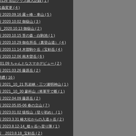
00126 雪山グッズ購入記録 ( 1 )
義変更 ( 4 )
2020.09.16 霧ヶ峰・車山 ( 5 )
2020.10.02 御嶽山 ( 3 )
2020.10.13 御嶽山 ( 2 )
2020.10.15 苔の森・白駒池 ( 1 )
 2020.10.29 御在所岳（裏登山道） ( 4 )
 2020.11.14 木曽駒ケ岳（宝剣岳 ( 4 )
2020.12.06 南木曽岳 ( 6 )
1.01.09 ちゃんとなスマホデビュー ( 2 )
2021.03.26 藤原岳 ( 2 )
 ( 16 )
 2021_10_21 乳岩峡・三ツ瀬明神山 ( 1 )
 2021_10_30 蓼科山（将軍平で断 ( 1 )
2022.04.09 藤原岳 ( 2 )
2022.05.05-06 春の立山 ( 7 )
 2023.01.02 猿投山（登り初め） ( 1 )
 2023.3.31 椿大社からの入道ヶ岳 ( 2 )
2023.8.12-14_槍ヶ岳へ登り隊 ( 1 )
2023.8.18_宝剣岳 ( 2 )