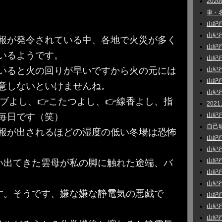
202
車・名
山紀行 
山紀行 
報が発令されている中、各地で火災が多く
山紀行_
いるようです。
山紀行 
いると火の回りが早いですから火の元には
山紀行
山紀行
意しないといけませんね。
山紀行 
ーブよし、👉こたつよし、👉線香よし、指
202
毎日です（笑）
山紀行 
自己研鑽
報が出されるほどの湿度の低い冬場は恐怖
山紀行
山紀行
山紀行 
い出てきた雲母が私の脚に触れた途端、バ
山紀行 
山紀行
す。そうです、嫌な嫌な静電気の悪戯で
山紀行
山紀行 
山紀行 