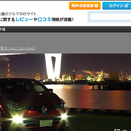
覧 [にゃんこおっさん]