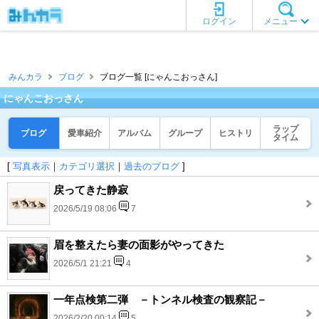
ログイン
メニュー
みんカラ
ブログ
ブログ一覧 [にゃんこおっさん]
にゃんこおっさん
ラップ
ブログ
愛車紹介
アルバム
グループ
ヒストリ
タイム
[
写真表示
｜
カテゴリ選択
｜
過去のブログ
]
戻ってきた静寂
2026/5/19 08:06
7
眉を整えたら妻の面影がやってきた
2026/5/1 21:21
4
一年点検第二弾 －トンネル検査の観察記－
2026/2/20 00:14
5