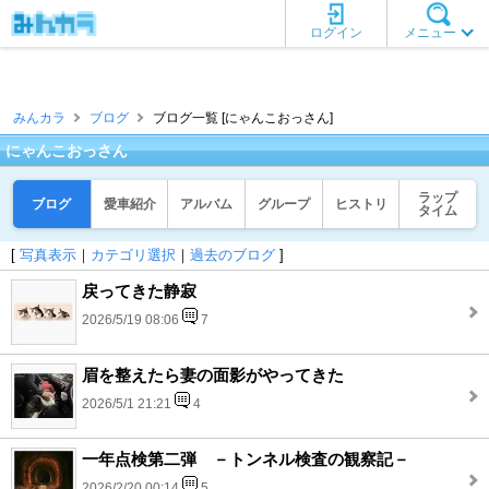
ログイン
メニュー
みんカラ
ブログ
ブログ一覧 [にゃんこおっさん]
にゃんこおっさん
ラップ
ブログ
愛車紹介
アルバム
グループ
ヒストリ
タイム
[
写真表示
｜
カテゴリ選択
｜
過去のブログ
]
戻ってきた静寂
2026/5/19 08:06
7
眉を整えたら妻の面影がやってきた
2026/5/1 21:21
4
一年点検第二弾 －トンネル検査の観察記－
2026/2/20 00:14
5