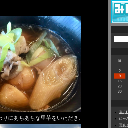
日
2
9
16
23
30
車 ( 1
わりにあちあちな里芋をいただき、
にゃんこ
写真 ( 