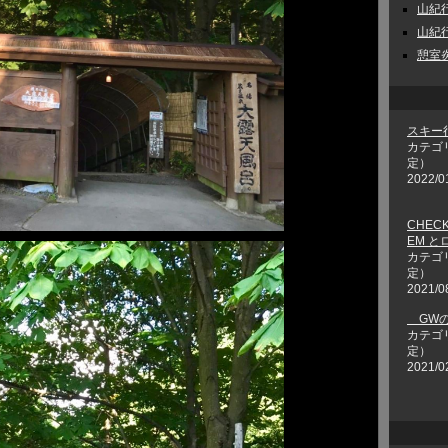
山紀行 
山紀行 
憩室炎
スキー
カテゴ
定）
2022/0
CHECK
EM 
カテゴ
定）
2021/0
GWの
カテゴ
定）
2021/0