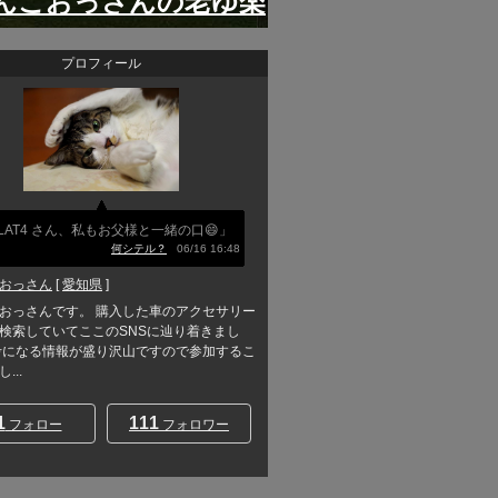
んこおっさんの老ゆ楽
プロフィール
LAT4 さん、私もお父様と一緒の口😄」
何シテル？
06/16 16:48
おっさん
[
愛知県
]
おっさんです。 購入した車のアクセサリー
検索していてここのSNSに辿り着きまし
考になる情報が盛り沢山ですので参加するこ
...
1
111
フォロー
フォロワー