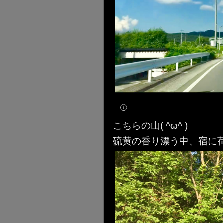
こちらの山( ^ω^ )
硫黄の香り漂う中、宿に