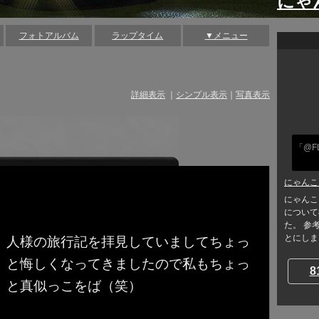
にゃ
フォトアルバム
ラップタイム
▼メニュー
詳細表示
｜
シンプル表示
｜
写真表示
「@F
にゃんこ
にゃんこ
について
た。 参
とにしまし
人様の旅行記を拝見していましてちょっ
と悔しくなってきましたので私もちょっ
8
と真似っこをば（笑）