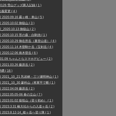
00126 雪山グッズ購入記録 ( 1 )
義変更 ( 4 )
2020.09.16 霧ヶ峰・車山 ( 5 )
2020.10.02 御嶽山 ( 3 )
2020.10.13 御嶽山 ( 2 )
2020.10.15 苔の森・白駒池 ( 1 )
 2020.10.29 御在所岳（裏登山道） ( 4 )
 2020.11.14 木曽駒ケ岳（宝剣岳 ( 4 )
2020.12.06 南木曽岳 ( 6 )
1.01.09 ちゃんとなスマホデビュー ( 2 )
2021.03.26 藤原岳 ( 2 )
 ( 16 )
 2021_10_21 乳岩峡・三ツ瀬明神山 ( 1 )
 2021_10_30 蓼科山（将軍平で断 ( 1 )
2022.04.09 藤原岳 ( 2 )
2022.05.05-06 春の立山 ( 7 )
 2023.01.02 猿投山（登り初め） ( 1 )
 2023.3.31 椿大社からの入道ヶ岳 ( 2 )
2023.8.12-14_槍ヶ岳へ登り隊 ( 1 )