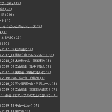
ブ・旅行 ( 19 )
 ( 23 )
 ( 246 )
 ( 4 )
、そうだったのかシリーズ ( 9 )
( 1 )
 ＆ SMSC ( 17 )
( 30 )
2017_09 秋の涸沢 ( 7 )
 2017_11 黒部立山アルペンルート ( 3 )
 2018_08 木曽駒ケ岳（滑落事故 ( 3 )
 2018_09 立山縦走（途中で断念 ( 3 )
 2017_07 乗鞍岳（織姫に逢いに ( 2 )
2019/08/02 苔の森・白駒池 ( 4 )
 2019_09 三ツ瀬明神山・乳岩コース ( 3 )
 2019_09 立山縦走（三度目の正直？ ( 7 )
9_10 燕岳（北アルプスの女王に逢いに） ( 5
 2019_11 中山ーにゅう ( 4 )
2019_11 伊吹山 ( 3 )