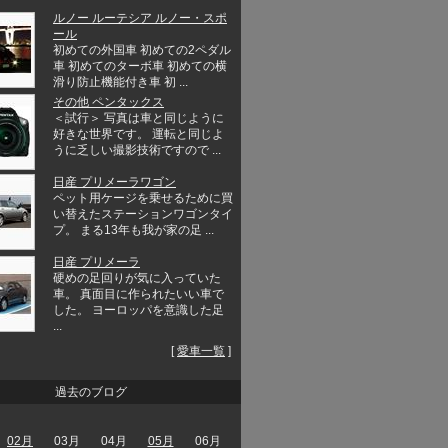
ルノー ルーテシア ルノー・スポ
ール
初めての外国車 初めての2ペダル
車 初めてのターボ車 初めての横
滑り防止機能付き車 初 ...
その他 ペンタックス
＜試行＞ 写真は車と同じように
好きな世界です。 運転と同じよ
うに乏しい撮影技術ですので ...
日産 プリメーラワゴン
ペット用ケージを乗せるために買
い替えたステーションワゴンタイ
プ。 まる13年も我が家の足 ...
日産 プリメーラ
硬めの足回りが気に入っていた
車。 真面目に作られたいい車で
した。 ヨーロッパを意識した足
...
[
愛車一覧
]
過去のブログ
02月
03月
04月
05月
06月