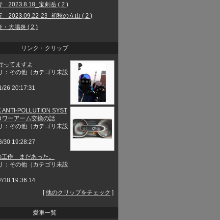
2023.8.18_宝剣岳 ( 2 )
2023.09.22-23_初秋の立山 ( 2 )
・大腸炎 ( 2 )
リンク・クリップ
行ってますよ
リ：その他（カテゴリ未設
1/26 20:17:31
 ANTI-POLLUTION SYST
とロワーアーム交換の話
リ：その他（カテゴリ未設
8/30 19:28:27
工作 まだあった。
リ：その他（カテゴリ未設
2/18 19:36:14
[
他のクリップをチェック
]
愛車一覧