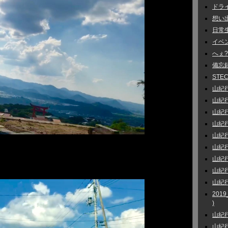
ドライ
想い出話
日常生活
イベント
へぇ?
備忘録 
STEC
山紀行 
山紀行 
山紀行
山紀行
山紀行
山紀行
山紀行 
山紀行
山紀行
201
)
山紀行
山紀行 