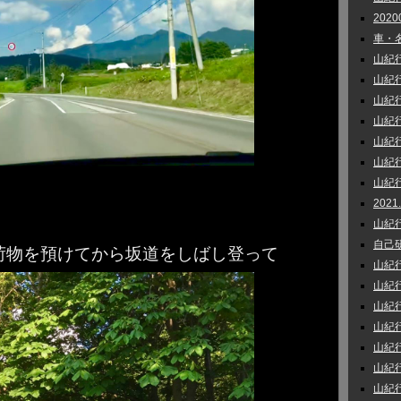
202
車・名
山紀行 
山紀行 
山紀行_
山紀行 
山紀行
山紀行
山紀行 
202
山紀行 
自己研鑽
荷物を預けてから坂道をしばし登って
山紀行
山紀行
山紀行 
山紀行 
山紀行
山紀行
山紀行 