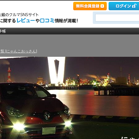
覧 [にゃんこおっさん]