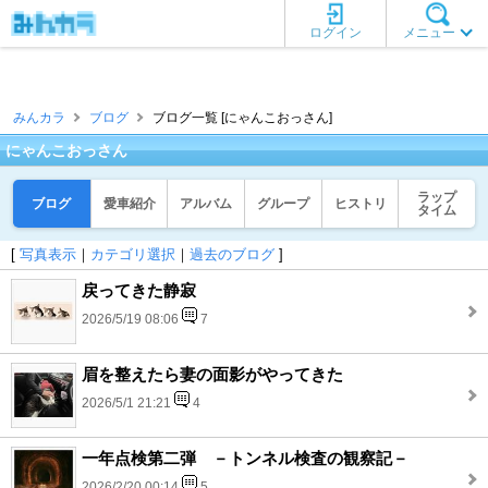
ログイン
メニュー
みんカラ
ブログ
ブログ一覧 [にゃんこおっさん]
にゃんこおっさん
ラップ
ブログ
愛車紹介
アルバム
グループ
ヒストリ
タイム
[
写真表示
｜
カテゴリ選択
｜
過去のブログ
]
戻ってきた静寂
2026/5/19 08:06
7
眉を整えたら妻の面影がやってきた
2026/5/1 21:21
4
一年点検第二弾 －トンネル検査の観察記－
2026/2/20 00:14
5