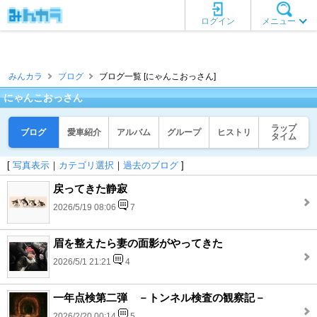
ログイン
メニュー
みんカラ
ブログ
ブログ一覧 [にゃんこおっさん]
にゃんこおっさん
ラップ
ブログ
愛車紹介
アルバム
グループ
ヒストリ
タイム
[
写真表示
｜
カテゴリ選択
｜
過去のブログ
]
戻ってきた静寂
2026/5/19 08:06
7
眉を整えたら妻の面影がやってきた
2026/5/1 21:21
4
一年点検第二弾 －トンネル検査の観察記－
2026/2/20 00:14
5