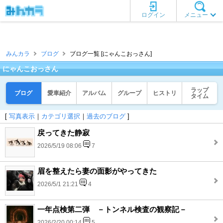
ログイン
メニュー
みんカラ
ブログ
ブログ一覧 [にゃんこおっさん]
にゃんこおっさん
ラップ
ブログ
愛車紹介
アルバム
グループ
ヒストリ
タイム
[
写真表示
｜
カテゴリ選択
｜
過去のブログ
]
戻ってきた静寂
2026/5/19 08:06
7
眉を整えたら妻の面影がやってきた
2026/5/1 21:21
4
一年点検第二弾 －トンネル検査の観察記－
2026/2/20 00:14
5