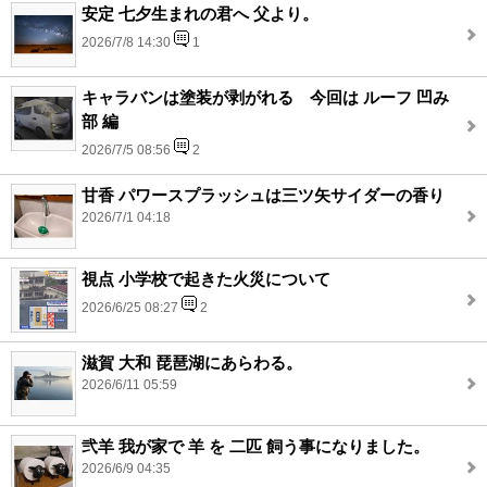
安定 七夕生まれの君へ 父より。
2026/7/8 14:30
1
キャラバンは塗装が剥がれる 今回は ルーフ 凹み
部 編
2026/7/5 08:56
2
甘香 パワースプラッシュは三ツ矢サイダーの香り
2026/7/1 04:18
視点 小学校で起きた火災について
2026/6/25 08:27
2
滋賀 大和 琵琶湖にあらわる。
2026/6/11 05:59
弐羊 我が家で 羊 を 二匹 飼う事になりました。
2026/6/9 04:35