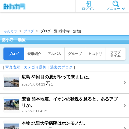
ログイン
メニュー
みんカラ
ブログ
ブログ一覧 [徳小寺 無恒]
徳小寺 無恒
ラップ
ブログ
愛車紹介
アルバム
グループ
ヒストリ
タイム
[
写真表示
｜
カテゴリ選択
｜
過去のブログ
]
広島 81回目の夏がやって来ました。
2026/8/6 04:23
1
安否 熊本地震。イオンの状況を見ると、あるアプ
リが。
2026/7/31 04:15
本物 北里大学病院はホンモノだ。