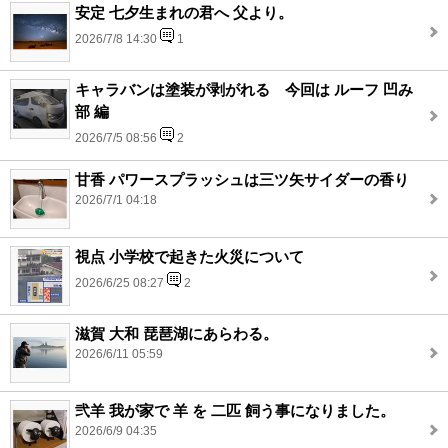
安定 七夕生まれの君へ 父より。
2026/7/8 14:30
1
キャラバンは塗装が剥がれる 今回は ルーフ 凹み
部 編
2026/7/5 08:56
2
甘香 パワースプラッシュは三ツ矢サイダーの香り
2026/7/1 04:18
視点 小学校で起きた火災について
2026/6/25 08:27
2
滋賀 大和 琵琶湖にあらわる。
2026/6/11 05:59
弐羊 我が家で 羊 を 二匹 飼う事になりました。
2026/6/9 04:35