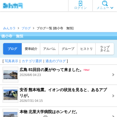
ログイン
メニュー
みんカラ
ブログ
ブログ一覧 [徳小寺 無恒]
徳小寺 無恒
ラップ
ブログ
愛車紹介
アルバム
グループ
ヒストリ
タイム
[
写真表示
｜
カテゴリ選択
｜
過去のブログ
]
広島 81回目の夏がやって来ました。
2026/8/6 04:23
安否 熊本地震。イオンの状況を見ると、あるアプ
リが。
2026/7/31 04:15
本物 北里大学病院はホンモノだ。