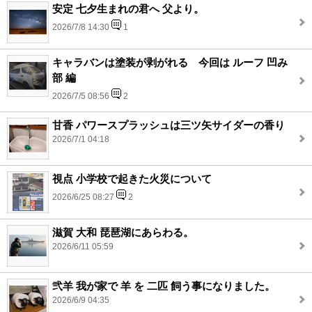
安定 七夕生まれの君へ 父より。
2026/7/8 14:30
1
キャラバンは塗装が剥がれる 今回は ルーフ 凹み
部 編
2026/7/5 08:56
2
甘香 パワースプラッシュは三ツ矢サイダーの香り
2026/7/1 04:18
視点 小学校で起きた火災について
2026/6/25 08:27
2
滋賀 大和 琵琶湖にあらわる。
2026/6/11 05:59
弐羊 我が家で 羊 を 二匹 飼う事になりました。
2026/6/9 04:35