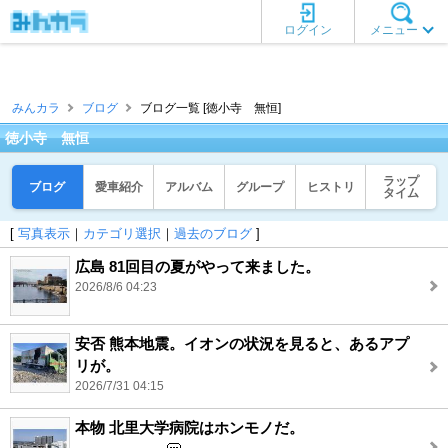
ログイン
メニュー
みんカラ
ブログ
ブログ一覧 [徳小寺 無恒]
徳小寺 無恒
ラップ
ブログ
愛車紹介
アルバム
グループ
ヒストリ
タイム
[
写真表示
｜
カテゴリ選択
｜
過去のブログ
]
広島 81回目の夏がやって来ました。
2026/8/6 04:23
安否 熊本地震。イオンの状況を見ると、あるアプ
リが。
2026/7/31 04:15
本物 北里大学病院はホンモノだ。