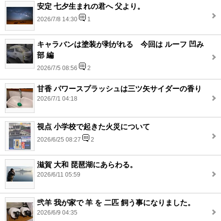
安定 七夕生まれの君へ 父より。
2026/7/8 14:30
1
キャラバンは塗装が剥がれる 今回は ルーフ 凹み
部 編
2026/7/5 08:56
2
甘香 パワースプラッシュは三ツ矢サイダーの香り
2026/7/1 04:18
視点 小学校で起きた火災について
2026/6/25 08:27
2
滋賀 大和 琵琶湖にあらわる。
2026/6/11 05:59
弐羊 我が家で 羊 を 二匹 飼う事になりました。
2026/6/9 04:35