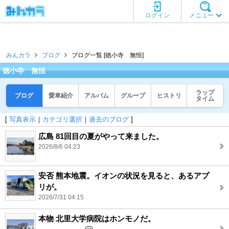
ログイン
メニュー
みんカラ
ブログ
ブログ一覧 [徳小寺 無恒]
徳小寺 無恒
ラップ
ブログ
愛車紹介
アルバム
グループ
ヒストリ
タイム
[
写真表示
｜
カテゴリ選択
｜
過去のブログ
]
広島 81回目の夏がやって来ました。
2026/8/6 04:23
安否 熊本地震。イオンの状況を見ると、あるアプ
リが。
2026/7/31 04:15
本物 北里大学病院はホンモノだ。