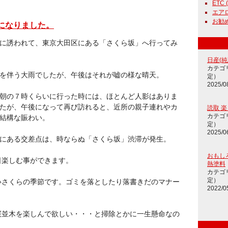
ETC (
エアロ
お勧め通
になりました。
に誘われて、東京大田区にある「さくら坂」へ行ってみ
日産(純正
カテゴ
を伴う大雨でしたが、午後はそれが嘘の様な晴天。
定）
2025/0
朝の７時くらいに行った時には、ほとんど人影はありま
たが、午後になって再び訪れると、近所の親子連れやカ
読取 
カテゴ
結構な賑わい。
定）
2025/0
にある交差点は、時ならぬ「さくら坂」渋滞が発生。
おもし
日楽しむ事ができます。
熱塗料
カテゴ
定）
いさくらの季節です。ゴミを落としたり落書きだのマナー
2022/0
桜並木を楽しんで欲しい・・・と掃除とかに一生懸命なの