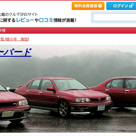
覧 [徳小寺 無恒]
ーバード