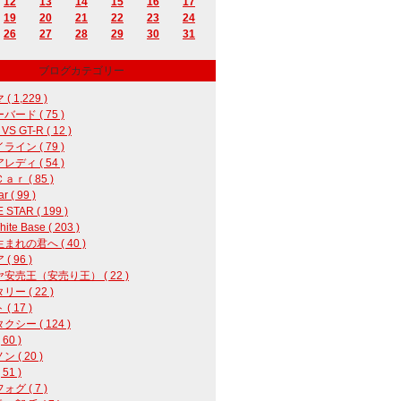
12
13
14
15
16
17
19
20
21
22
23
24
26
27
28
29
30
31
ブログカテゴリー
( 1,229 )
バード ( 75 )
 VS GT-R ( 12 )
ライン ( 79 )
レディ ( 54 )
ｒ ( 85 )
r ( 99 )
 STAR ( 199 )
ite Base ( 203 )
まれの君へ ( 40 )
( 96 )
安売王（安売り王） ( 22 )
ー ( 22 )
( 17 )
クシー ( 124 )
60 )
 ( 20 )
 51 )
グ ( 7 )