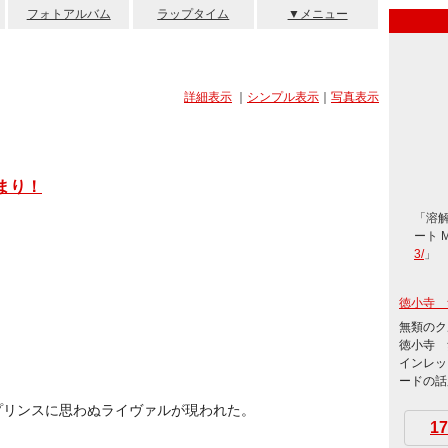
フォトアルバム
ラップタイム
▼メニュー
詳細表示
｜
シンプル表示
｜
写真表示
まり！
「溶
ート 
3/
」
徳小寺 
無類のク
徳小寺 
インレッ
ードの話題
プリンスに思わぬライヴァルが現われた。
17