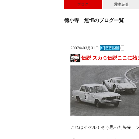
ブログ
愛車紹介
徳小寺 無恒のブログ一覧
2007年03月31日
伝説 スカＧ伝説ここに始
これはイケル！そう思った矢先、