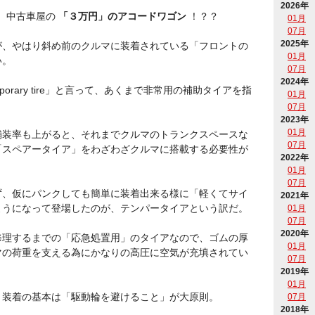
2026年
中古車屋の
「３万円」のアコードワゴン
！？？
01月
07月
2025年
が、やはり斜め前のクルマに装着されている「フロントの
01月
い。
07月
2024年
orary tire」と言って、あくまで非常用の補助タイアを指
01月
07月
2023年
01月
舗装率も上がると、それまでクルマのトランクスペースな
07月
「スペアータイア」をわざわざクルマに搭載する必要性が
2022年
01月
07月
ず、仮にパンクしても簡単に装着出来る様に「軽くてサイ
2021年
ようになって登場したのが、テンパータイアという訳だ。
01月
07月
2020年
修理するまでの「応急処置用」のタイアなので、ゴムの厚
01月
マの荷重を支える為にかなりの高圧に空気が充填されてい
07月
2019年
01月
、装着の基本は「駆動輪を避けること」が大原則。
07月
2018年