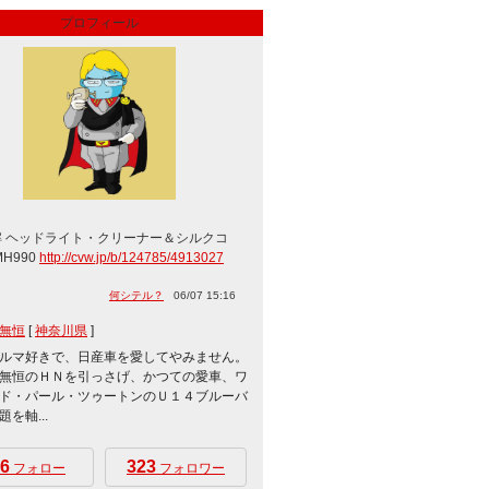
プロフィール
解 ヘッドライト・クリーナー＆シルクコ
MH990
http://cvw.jp/b/124785/4913027
何シテル？
06/07 15:16
無恒
[
神奈川県
]
ルマ好きで、日産車を愛してやみません。
無恒のＨＮを引っさげ、かつての愛車、ワ
ド・パール・ツゥートンのＵ１４ブルーバ
を軸...
6
323
フォロー
フォロワー