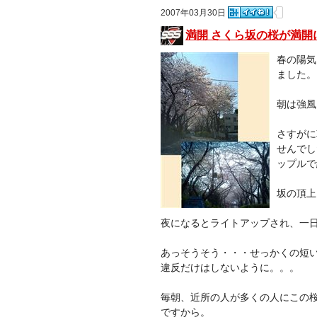
2007年03月30日
満開 さくら坂の桜が満開
春の陽気
ました。
朝は強風
さすがに
せんでし
ップルで
坂の頂上
夜になるとライトアップされ、一
あっそうそう・・・せっかくの短
違反だけはしないように。。。
毎朝、近所の人が多くの人にこの
ですから。