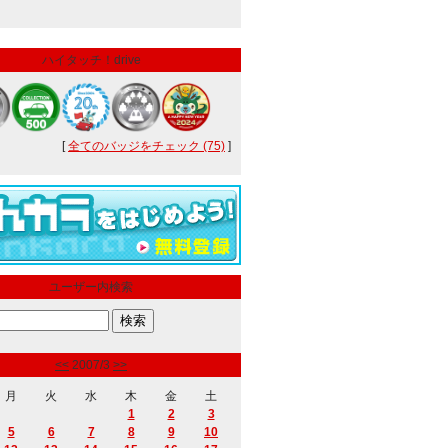
ハイタッチ！drive
[
全てのバッジをチェック (75)
]
ユーザー内検索
<<
2007/3
>>
月
火
水
木
金
土
1
2
3
5
6
7
8
9
10