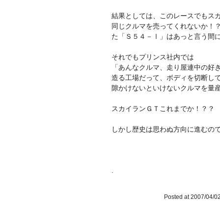
結果としては、このレースでもス
同じクルマを売ってくれないか！
た「Ｓ５４－Ⅰ」はあっと言う間
それでもプリンス社内では
「あんなクルマ、走り屋連中の好
造る工場だって、ボディを切断し
隙かけないといけないクルマを量
スカイランＧＴこれまでか！？？
しかし歴史は思わぬ方向に進むの
.
Posted at 2007/04/02