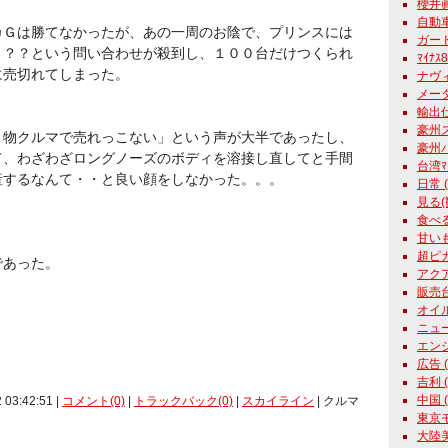
櫻井眞一
自動車学
カＧは勝てなかったが、あの一周のお陰で、プリンスには
ガード
？？？という問い合わせが殺到し、１００台だけつくられ
ﾏｲﾅｽ
に売切れてしまった。
ナヴィ
メーター
輸出仕様
豪州ス
き物クルマで売れっこない」という声が大半であったし、
豪州パ
て、わざわざロングノーズのボディを溶接し直してと手間
台湾ﾏｰﾁ
産するなんて・・と良い顔をしなかった。。。
日常 ( 
見る(観
食べる 
甘いもの
超ピカ君
であった。
アクア
販売台数
オイル 
ニュース
エンジン
広告 ( 
吉利 ( 
中国 ( 
 03:42:51 |
コメント(0)
|
トラックバック(0)
|
スカイライン
| クルマ
東京モ
大陸美女