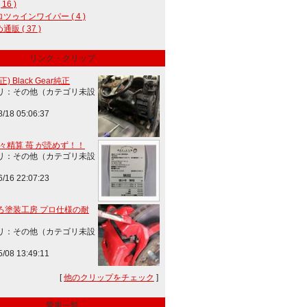
 16 )
ツゥインワイパー ( 4 )
販 ( 37 )
リンク・クリップ
) Black Gear純正
リ：その他（カテゴリ未設
8/18 05:06:37
楽々精算 苺 が読めず！！
リ：その他（カテゴリ未設
6/16 22:07:23
ろ塗装工房 プロ仕様の耐
リ：その他（カテゴリ未設
5/08 13:49:11
[
他のクリップをチェック
]
愛車一覧