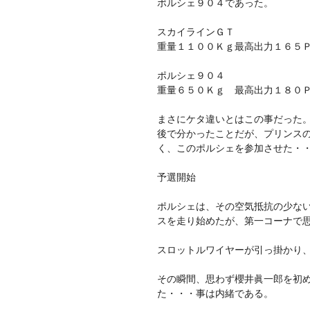
ポルシェ９０４であった。
スカイラインＧＴ
重量１１００Ｋｇ最高出力１６５
ポルシェ９０４
重量６５０Ｋｇ 最高出力１８０
まさにケタ違いとはこの事だった
後で分かったことだが、プリンス
く、このポルシェを参加させた・
予選開始
ポルシェは、その空気抵抗の少な
スを走り始めたが、第一コーナで
スロットルワイヤーが引っ掛かり
その瞬間、思わず櫻井眞一郎を初
た・・・事は内緒である。