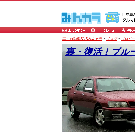
車・自動車SNSみんカラ
>
ブログ
>
ブログ一
裏・復活！ブル