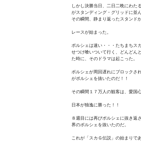
しかし決勝当日、二日二晩にわた
がスタンディング・グリッドに並
その瞬間、静まり返ったスタンド
レースが始まった。
ポルシェは速い・・・たちまちス
せつけ喰いついて行く、どんどん
た時に、そのドラマは起こった。
ポルシェが周回遅れにブロックさ
がポルシェを抜いたのだ！！
その瞬間１７万人の観客は、愛国
日本が独逸に勝った！！
８週目には再びポルシェに抜き返
界のポルシェを抜いたのだ。
これが「スカＧ伝説」の始まりで