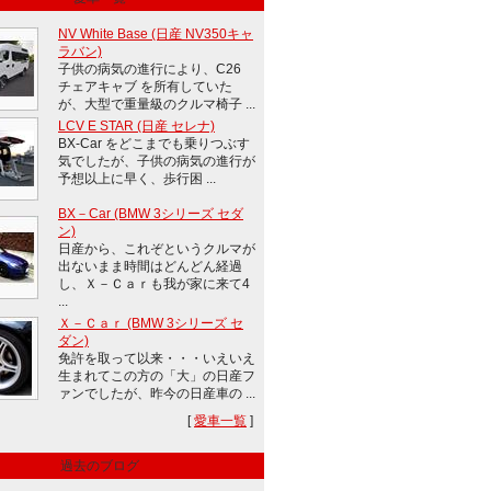
NV White Base (日産 NV350キャ
ラバン)
子供の病気の進行により、C26
チェアキャブ を所有していた
が、大型で重量級のクルマ椅子 ...
LCV E STAR (日産 セレナ)
BX-Car をどこまでも乗りつぶす
気でしたが、子供の病気の進行が
予想以上に早く、歩行困 ...
BX－Car (BMW 3シリーズ セダ
ン)
日産から、これぞというクルマが
出ないまま時間はどんどん経過
し、Ｘ－Ｃａｒも我が家に来て4
...
Ｘ－Ｃａｒ (BMW 3シリーズ セ
ダン)
免許を取って以来・・・いえいえ
生まれてこの方の「大」の日産フ
ァンでしたが、昨今の日産車の ...
[
愛車一覧
]
過去のブログ