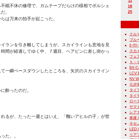
11
る不眠不休の修理で、ガムテープだらけの様相でポルシェ
18
んだ。
25
からは万来の拍手が起こった。
クルマ 
ブルー
カイランを引き離してしまうが、スカイラインも意地を見
ﾛｰﾀﾘｰ
と時間が経過してゆく中、７週目、ヘアピンに差し掛かっ
スカイ
フェア
Ｘ－Ｃａ
BX-Ca
れて一瞬ペースダウンしたところを、矢沢のスカイライン
LCV E
NV Wh
七夕生
心に酔ったのだ。
タイア 
タイヤ
ロータリ
ヤマト 
レアタ
されるが、たった一週とはいえ、「醜いアヒルの子」が世
車庫 ( 
キセノン
LED (
リアフォ
あった。。