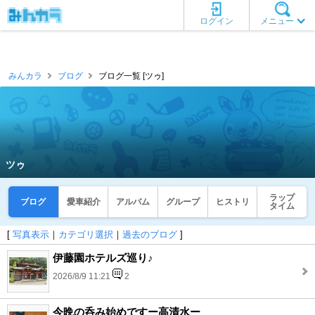
ログイン
メニュー
みんカラ
ブログ
ブログ一覧 [ツゥ]
ツゥ
ラップ
ブログ
愛車紹介
アルバム
グループ
ヒストリ
タイム
[
写真表示
｜
カテゴリ選択
｜
過去のブログ
]
伊藤園ホテルズ巡り♪
2026/8/9 11:21
2
今晩の呑み始めですー高清水ー