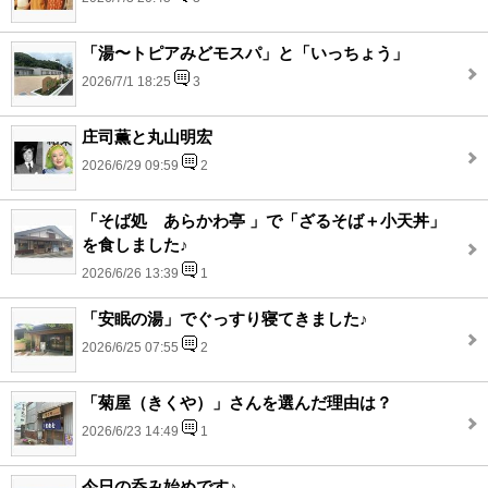
「湯〜トピアみどモスパ」と「いっちょう」
2026/7/1 18:25
3
庄司薫と丸山明宏
2026/6/29 09:59
2
「そば処 あらかわ亭 」で「ざるそば＋小天丼」
を食しました♪
2026/6/26 13:39
1
「安眠の湯」でぐっすり寝てきました♪
2026/6/25 07:55
2
「菊屋（きくや）」さんを選んだ理由は？
2026/6/23 14:49
1
今日の呑み始めです♪