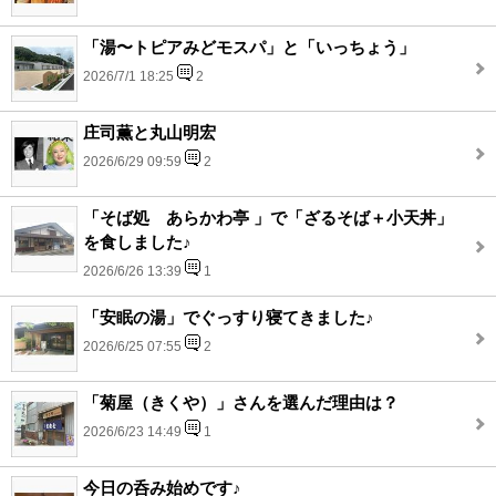
「湯〜トピアみどモスパ」と「いっちょう」
2026/7/1 18:25
2
庄司薫と丸山明宏
2026/6/29 09:59
2
「そば処 あらかわ亭 」で「ざるそば＋小天丼」
を食しました♪
2026/6/26 13:39
1
「安眠の湯」でぐっすり寝てきました♪
2026/6/25 07:55
2
「菊屋（きくや）」さんを選んだ理由は？
2026/6/23 14:49
1
今日の呑み始めです♪