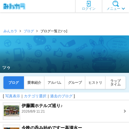
ログイン
メニュー
みんカラ
ブログ
ブログ一覧 [ツゥ]
ツゥ
ラップ
ブログ
愛車紹介
アルバム
グループ
ヒストリ
タイム
[
写真表示
｜
カテゴリ選択
｜
過去のブログ
]
伊藤園ホテルズ巡り♪
2026/8/9 11:21
今晩の呑み始めですー高清水ー