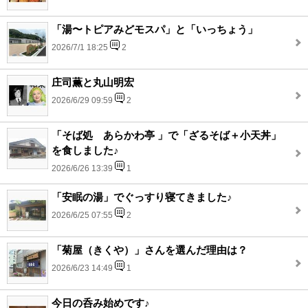
「湯〜トピアみどモスパ」と「いっちょう」
2026/7/1 18:25
2
庄司薫と丸山明宏
2026/6/29 09:59
2
「そば処 あらかわ亭 」で「ざるそば＋小天丼」
を食しました♪
2026/6/26 13:39
1
「安眠の湯」でぐっすり寝てきました♪
2026/6/25 07:55
2
「菊屋（きくや）」さんを選んだ理由は？
2026/6/23 14:49
1
今日の呑み始めです♪