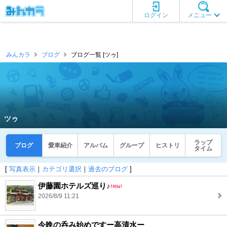
ログイン
メニュー
みんカラ
ブログ
ブログ一覧 [ツゥ]
ツゥ
ラップ
ブログ
愛車紹介
アルバム
グループ
ヒストリ
タイム
[
写真表示
｜
カテゴリ選択
｜
過去のブログ
]
伊藤園ホテルズ巡り♪
2026/8/9 11:21
今晩の呑み始めですー高清水ー