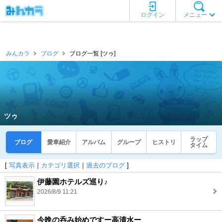
ログイン
メニュー
みんカラ
ブログ
ブログ一覧 [ツゥ]
ツゥ
ラップ
ブログ
愛車紹介
アルバム
グループ
ヒストリ
タイム
[
写真表示
｜
カテゴリ選択
｜
過去のブログ
]
伊藤園ホテルズ巡り♪
2026/8/9 11:21
今晩の呑み始めですー高清水ー