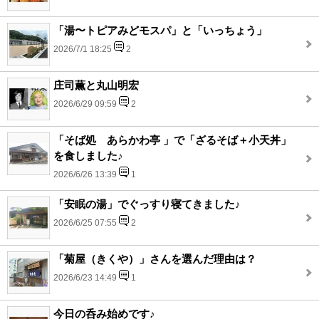
「湯〜トピアみどモスパ」と「いっちょう」
2026/7/1 18:25
2
庄司薫と丸山明宏
2026/6/29 09:59
2
「そば処 あらかわ亭 」で「ざるそば＋小天丼」
を食しました♪
2026/6/26 13:39
1
「安眠の湯」でぐっすり寝てきました♪
2026/6/25 07:55
2
「菊屋（きくや）」さんを選んだ理由は？
2026/6/23 14:49
1
今日の呑み始めです♪