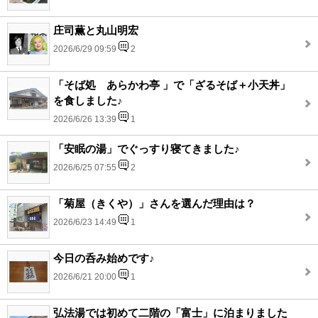
庄司薫と丸山明宏
2026/6/29 09:59
2
「そば処 あらかわ亭 」で「ざるそば＋小天丼」
を食しました♪
2026/6/26 13:39
1
「安眠の湯」でぐっすり寝てきました♪
2026/6/25 07:55
2
「菊屋（きくや）」さんを選んだ理由は？
2026/6/23 14:49
1
今日の呑み始めです♪
2026/6/21 20:00
1
弘法湯では初めて二階の「富士」に泊まりました