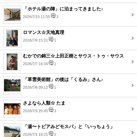
「ホテル湯の陣」に泊まってきました♪
2026/7/15 11:55
3
ロマンス☆天地真理
2026/7/9 15:31
1
むかでの錦三☆上田正樹とサウス・トゥ・サウス
2026/7/7 16:34
1
「草雲美術館」の後は「くるみ」さん♪
2026/7/6 09:12
1
さよなら人類☆ たま
2026/7/3 20:45
3
「湯〜トピアみどモスパ」と「いっちょう」
2026/7/1 18:25
2