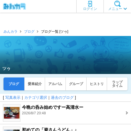
ログイン
メニュー
みんカラ
ブログ
ブログ一覧 [ツゥ]
ツゥ
ラップ
ブログ
愛車紹介
アルバム
グループ
ヒストリ
タイム
[
写真表示
｜
カテゴリ選択
｜
過去のブログ
]
今晩の呑み始めですー高清水ー
2026/8/7 20:48
初めての「資さんうどん」♪