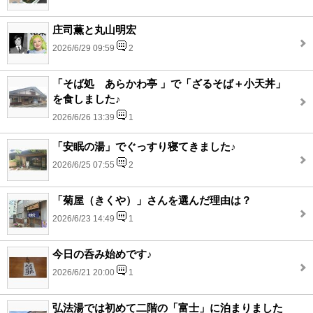
庄司薫と丸山明宏
2026/6/29 09:59
2
「そば処 あらかわ亭 」で「ざるそば＋小天丼」
を食しました♪
2026/6/26 13:39
1
「安眠の湯」でぐっすり寝てきました♪
2026/6/25 07:55
2
「菊屋（きくや）」さんを選んだ理由は？
2026/6/23 14:49
1
今日の呑み始めです♪
2026/6/21 20:00
1
弘法湯では初めて二階の「富士」に泊まりました