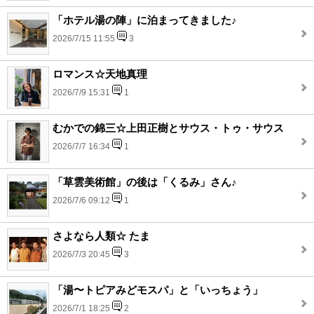
「ホテル湯の陣」に泊まってきました♪
2026/7/15 11:55
3
ロマンス☆天地真理
2026/7/9 15:31
1
むかでの錦三☆上田正樹とサウス・トゥ・サウス
2026/7/7 16:34
1
「草雲美術館」の後は「くるみ」さん♪
2026/7/6 09:12
1
さよなら人類☆ たま
2026/7/3 20:45
3
「湯〜トピアみどモスパ」と「いっちょう」
2026/7/1 18:25
2