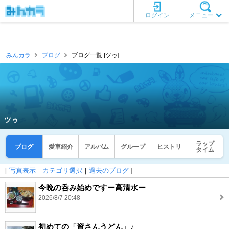
ログイン
メニュー
みんカラ
ブログ
ブログ一覧 [ツゥ]
ツゥ
ラップ
ブログ
愛車紹介
アルバム
グループ
ヒストリ
タイム
[
写真表示
｜
カテゴリ選択
｜
過去のブログ
]
今晩の呑み始めですー高清水ー
2026/8/7 20:48
初めての「資さんうどん」♪