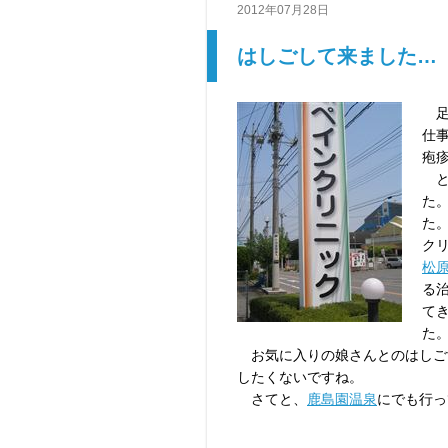
2012年07月28日
はしごして来ました…
足
仕
疱
と
た
た
ク
松
る
て
た
お気に入りの娘さんとのはしご
したくないですね。
さてと、
鹿島園温泉
にでも行っ