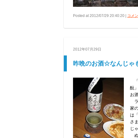
Posted at 2012/07/29 20:40:20 |
コメン
2012年07月29日
昨晩のお酒☆なんじゃ
「
酛
お
ラ
家
は
さ
じ
ぬ