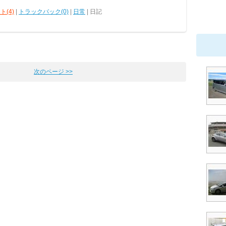
ト(4)
|
トラックバック(0)
|
日常
| 日記
次のページ >>