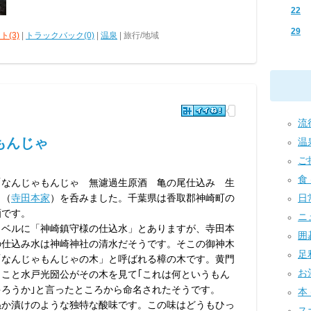
22
29
ト(3)
|
トラックバック(0)
|
温泉
| 旅行/地域
流行
もんじゃ
温泉
ご挨
食 
なんじゃもんじゃ 無濾過生原酒 亀の尾仕込み 生
」（
寺田本家
）を呑みました。千葉県は香取郡神崎町の
日常
酒です。
ニュ
ベルに「神崎鎮守様の仕込水」とありますが、寺田本
囲碁
の仕込み水は神崎神社の清水だそうです。そこの御神木
足利
「なんじゃもんじゃの木」と呼ばれる樟の木です。黄門
お酒
まこと水戸光圀公がその木を見て｢これは何というもん
ゃろうか｣と言ったところから命名されたそうです。
本 
か漬けのような独特な酸味です。この味はどうもひっ
スポ