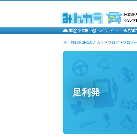
車・自動車SNSみんカラ
>
ブログ
>
ブログ一
足利発