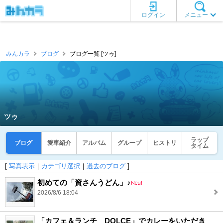
ログイン
メニュー
みんカラ
ブログ
ブログ一覧 [ツゥ]
ツゥ
ラップ
ブログ
愛車紹介
アルバム
グループ
ヒストリ
タイム
[
写真表示
｜
カテゴリ選択
｜
過去のブログ
]
初めての「資さんうどん」♪
2026/8/6 18:04
「カフェ＆ランチ DOLCE」でカレーをいただき