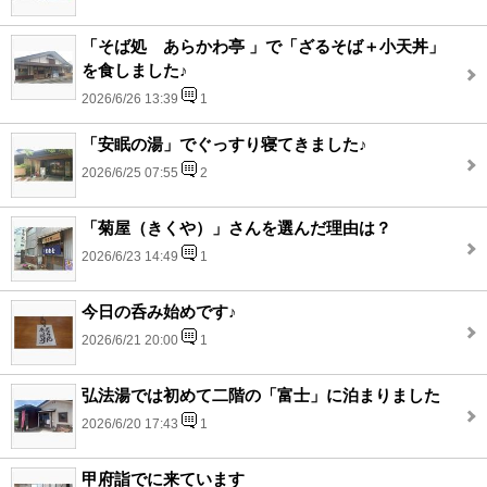
「そば処 あらかわ亭 」で「ざるそば＋小天丼」
を食しました♪
2026/6/26 13:39
1
「安眠の湯」でぐっすり寝てきました♪
2026/6/25 07:55
2
「菊屋（きくや）」さんを選んだ理由は？
2026/6/23 14:49
1
今日の呑み始めです♪
2026/6/21 20:00
1
弘法湯では初めて二階の「富士」に泊まりました
2026/6/20 17:43
1
甲府詣でに来ています