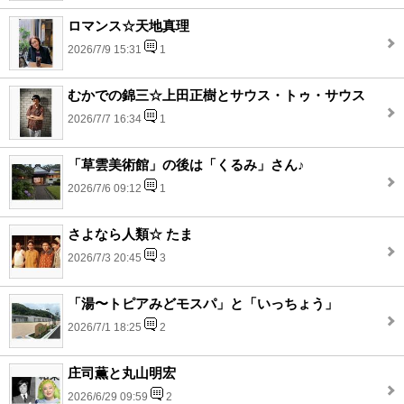
ロマンス☆天地真理
2026/7/9 15:31
1
むかでの錦三☆上田正樹とサウス・トゥ・サウス
2026/7/7 16:34
1
「草雲美術館」の後は「くるみ」さん♪
2026/7/6 09:12
1
さよなら人類☆ たま
2026/7/3 20:45
3
「湯〜トピアみどモスパ」と「いっちょう」
2026/7/1 18:25
2
庄司薫と丸山明宏
2026/6/29 09:59
2