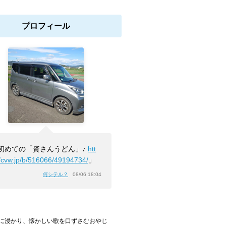
プロフィール
初めての「資さんうどん」♪
htt
//cvw.jp/b/516066/49194734/
」
何シテル？
08/06 18:04
浸かり、懐かしい歌を口ずさむおやじ