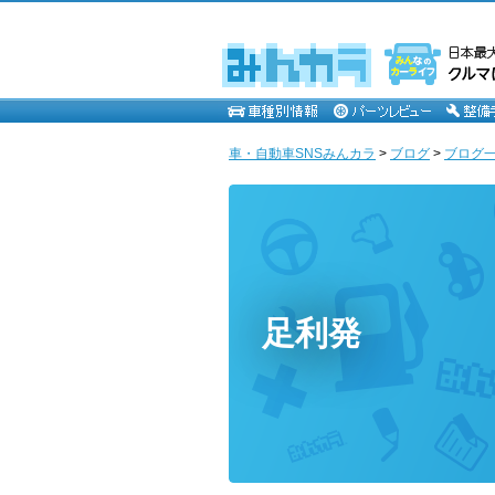
車・自動車SNSみんカラ
>
ブログ
>
ブログ一
足利発