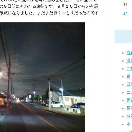
17
までの９日間にもわたる遠征です。９月１０日からの有馬
泉旅になりました。まだまだ行くつもりだったのです
24
流行
温泉
ご挨
食 
日常
ニュ
囲碁
足利
お酒
本 