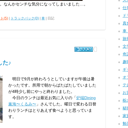
スポ
。なんかセンチな気分になってしまいました…。
仕事
ドラ
ト(5)
|
トラックバック(0)
|
車
| 日記
真也
車 
旅行
文学
奇譚
した♪
趣味
ギタ
オフ
明日で9月が終わろうとしていますが午後は暑
テレ
かったです。所用で朝からばたばたしていました
が4時少し前にやっと終わりました。
お買
今日のランチは最近お気に入りの「
炉端Dining
栃木
薫海〜くるみ〜
」さんでした。曜日で変わる日替
秘密
わりランチはとりあえず食べようと思っていま
家族
す。
勉強