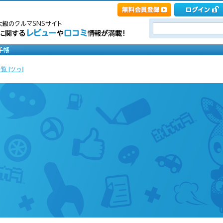
覧 [ツゥ]