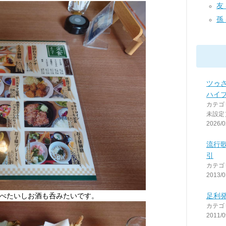
友 (
孫 (
ツゥ
ハイ
カテゴ
未設定
2026/0
流行
引
カテゴ
2013/0
べたいしお酒も呑みたいです。
足利
カテゴ
2011/0