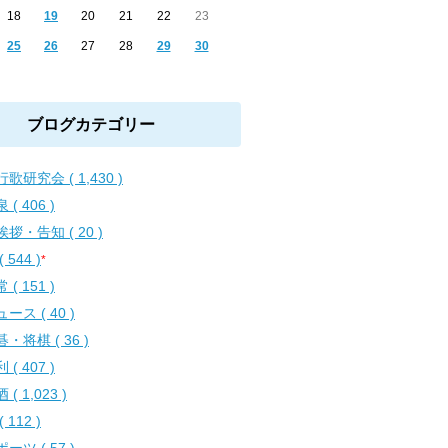
18
19
20
21
22
23
25
26
27
28
29
30
ブログカテゴリー
歌研究会 ( 1,430 )
 ( 406 )
拶・告知 ( 20 )
( 544 )
*
 ( 151 )
ース ( 40 )
・将棋 ( 36 )
 ( 407 )
 ( 1,023 )
( 112 )