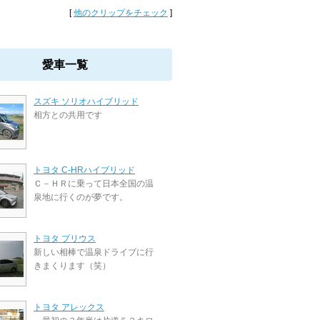
[
他のクリップをチェック
]
愛車一覧
スズキ ソリオハイブリッド
相方との共用です
トヨタ C-HRハイブリッド
Ｃ－ＨＲに乗って日本全国の温
泉地に行くのが夢です。
トヨタ プリウス
新しい相棒で温泉ドライブに行
きまくります（笑）
トヨタ アレックス