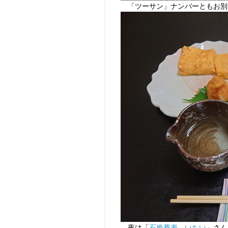
「ツーサン」ナンバーともお別
夜は「
石挽蕎麦 いちい
」さん