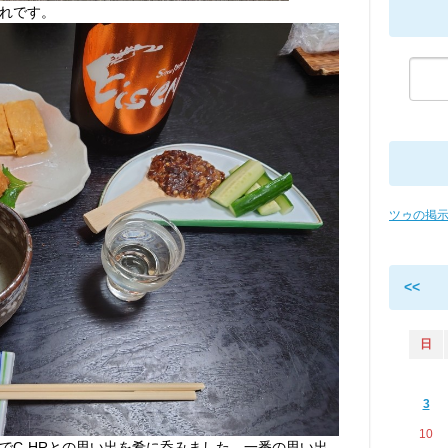
れです。
ツゥの掲
<<
日
3
10
でC-HRとの思い出を肴に呑みました。一番の思い出