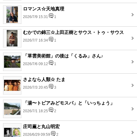
ロマンス☆天地真理
2026/7/9 15:31
1
むかでの錦三☆上田正樹とサウス・トゥ・サウス
2026/7/7 16:34
1
「草雲美術館」の後は「くるみ」さん♪
2026/7/6 09:12
1
さよなら人類☆ たま
2026/7/3 20:45
3
「湯〜トピアみどモスパ」と「いっちょう」
2026/7/1 18:25
2
庄司薫と丸山明宏
2026/6/29 09:59
2