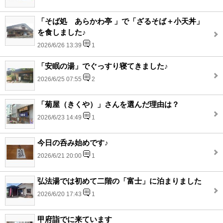
「そば処 あらかわ亭 」で「ざるそば＋小天丼」
を食しました♪
2026/6/26 13:39
1
「安眠の湯」でぐっすり寝てきました♪
2026/6/25 07:55
2
「菊屋（きくや）」さんを選んだ理由は？
2026/6/23 14:49
1
今日の呑み始めです♪
2026/6/21 20:00
1
弘法湯では初めて二階の「富士」に泊まりました
2026/6/20 17:43
1
甲府詣でに来ています