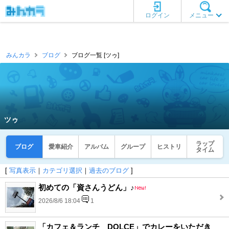
ログイン
メニュー
みんカラ
ブログ
ブログ一覧 [ツゥ]
ツゥ
ラップ
ブログ
愛車紹介
アルバム
グループ
ヒストリ
タイム
[
写真表示
｜
カテゴリ選択
｜
過去のブログ
]
初めての「資さんうどん」♪
2026/8/6 18:04
1
「カフェ＆ランチ DOLCE」でカレーをいただき