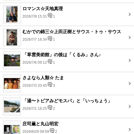
ロマンス☆天地真理
2026/7/9 15:31
1
むかでの錦三☆上田正樹とサウス・トゥ・サウス
2026/7/7 16:34
1
「草雲美術館」の後は「くるみ」さん♪
2026/7/6 09:12
1
さよなら人類☆ たま
2026/7/3 20:45
3
「湯〜トピアみどモスパ」と「いっちょう」
2026/7/1 18:25
2
庄司薫と丸山明宏
2026/6/29 09:59
2