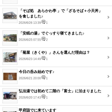
「そば処 あらかわ亭 」で「ざるそば＋小天丼」
を食しました♪
2026/6/26 13:39
1
「安眠の湯」でぐっすり寝てきました♪
2026/6/25 07:55
2
「菊屋（きくや）」さんを選んだ理由は？
2026/6/23 14:49
1
今日の呑み始めです♪
2026/6/21 20:00
1
弘法湯では初めて二階の「富士」に泊まりました
2026/6/20 17:43
1
甲府詣でに来ています