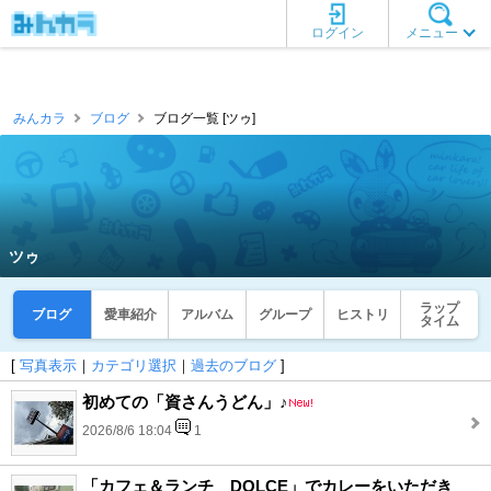
ログイン
メニュー
みんカラ
ブログ
ブログ一覧 [ツゥ]
ツゥ
ラップ
ブログ
愛車紹介
アルバム
グループ
ヒストリ
タイム
[
写真表示
｜
カテゴリ選択
｜
過去のブログ
]
初めての「資さんうどん」♪
2026/8/6 18:04
1
「カフェ＆ランチ DOLCE」でカレーをいただき