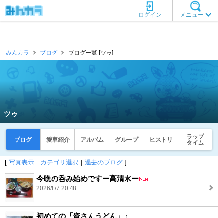
ログイン
メニュー
みんカラ
ブログ
ブログ一覧 [ツゥ]
ツゥ
ラップ
ブログ
愛車紹介
アルバム
グループ
ヒストリ
タイム
[
写真表示
｜
カテゴリ選択
｜
過去のブログ
]
今晩の呑み始めですー高清水ー
2026/8/7 20:48
初めての「資さんうどん」♪