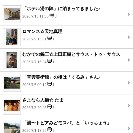
「ホテル湯の陣」に泊まってきました♪
2026/7/15 11:55
3
ロマンス☆天地真理
2026/7/9 15:31
1
むかでの錦三☆上田正樹とサウス・トゥ・サウス
2026/7/7 16:34
1
「草雲美術館」の後は「くるみ」さん♪
2026/7/6 09:12
1
さよなら人類☆ たま
2026/7/3 20:45
3
「湯〜トピアみどモスパ」と「いっちょう」
2026/7/1 18:25
2