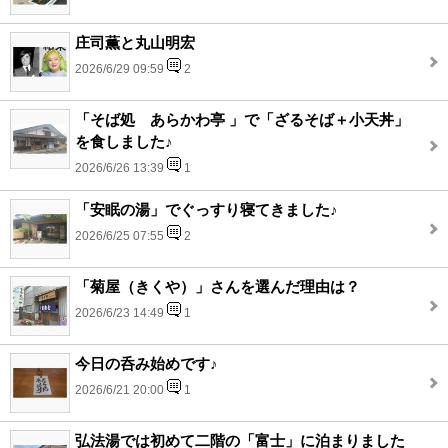
庄司薫と丸山明宏
2026/6/29 09:59
2
「そば処 あらかわ亭 」で「ざるそば＋小天丼」
を食しました♪
2026/6/26 13:39
1
「安眠の湯」でぐっすり寝てきました♪
2026/6/25 07:55
2
「菊屋（きくや）」さんを選んだ理由は？
2026/6/23 14:49
1
今日の呑み始めです♪
2026/6/21 20:00
1
弘法湯では初めて二階の「富士」に泊まりました