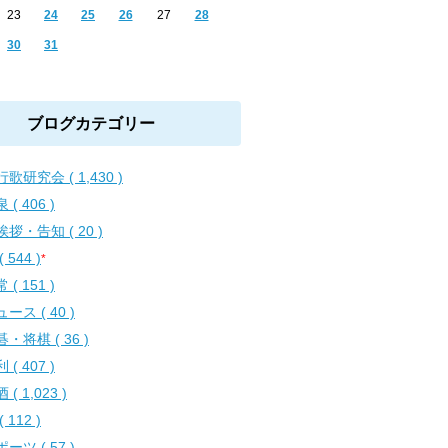
23
24
25
26
27
28
30
31
ブログカテゴリー
歌研究会 ( 1,430 )
 ( 406 )
拶・告知 ( 20 )
( 544 )
*
 ( 151 )
ース ( 40 )
・将棋 ( 36 )
 ( 407 )
 ( 1,023 )
( 112 )
ーツ ( 57 )