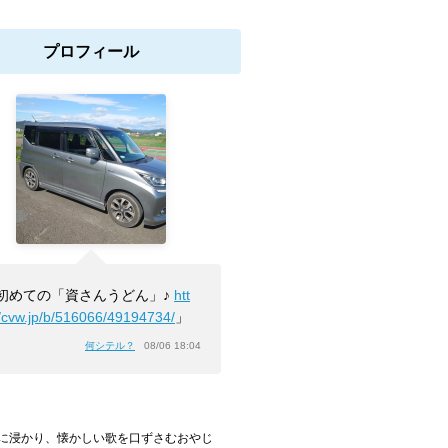
プロフィール
初めての「資さんうどん」♪
htt
//cvw.jp/b/516066/49194734/
」
何シテル？
08/06 18:04
浸かり、懐かしい歌を口ずさむおやじ