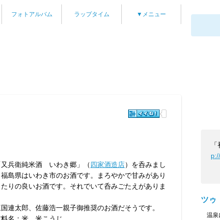
フォトアルバム
ラップタイム
▼メニュー
「
p:
又兵衛純米酒 いわき郷」（
四家酒造店
）を呑みまし
。福島県はいわき市のお酒です。まろやかで甘みがあり
当たりの良いお酒です。それでいて呑みごたえがありま
。
ツゥ
国連太郎、佐藤浩一親子御推奨のお酒だそうです。
温泉に
材料名：米、米こうじ