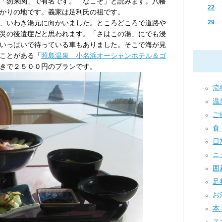
「勿来関」で有名です。「なこそ」と読みます。八幡
22
かりの地です。義家は足利氏の祖です。
、いわき湯元に向かいました。ところどころで道路や
29
災の後遺症だと思われます。「さはこの湯」にでも浸
いっぱいで待っている車もありました。そこで海が見
ことがある「
照島温泉 小名浜オーシャンホテル＆ゴ
きで２５００円のプランです。
流行
温泉
ご挨
食 
日常
ニュ
囲碁
足利
お酒
本 
スポ