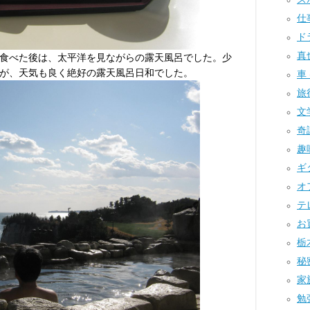
仕事
ドラ
真也
食べた後は、太平洋を見ながらの露天風呂でした。少
が、天気も良く絶好の露天風呂日和でした。
車 
旅行
文学
奇譚
趣味
ギタ
オフ
テレ
お買
栃木
秘密
家族
勉強