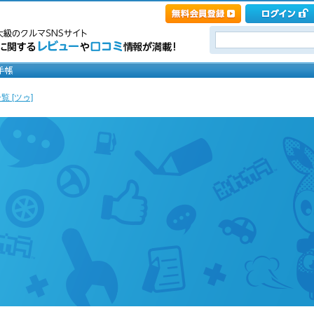
覧 [ツゥ]