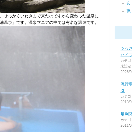
友 (
孫 (
、せっかくいわきまで来たのですから変わった温泉に
浦温泉」です。温泉マニアの中では有名な温泉です。
ツゥ
ハイ
カテゴ
未設定
2026/0
流行
引
カテゴ
2013/0
足利
カテゴ
2011/0