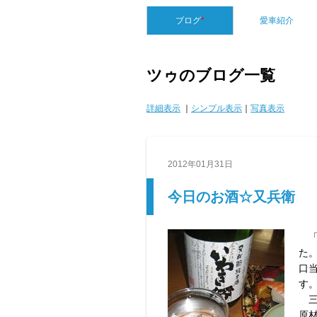
ブログ
*
愛車紹介
ツゥのブログ一覧
詳細表示
｜
シンプル表示
｜
写真表示
2012年01月31日
今日のお酒☆又兵衛
「
た
口
す
三
原