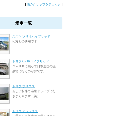
[
他のクリップをチェック
]
愛車一覧
スズキ ソリオハイブリッド
相方との共用です
トヨタ C-HRハイブリッド
Ｃ－ＨＲに乗って日本全国の温
泉地に行くのが夢です。
トヨタ プリウス
新しい相棒で温泉ドライブに行
きまくります（笑）
トヨタ アレックス