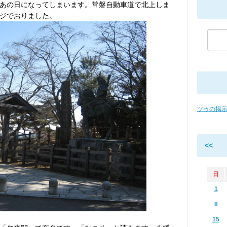
あの日になってしまいます。常磐自動車道で北上しま
ジでおりました。
ツゥの掲
<<
日
1
8
15