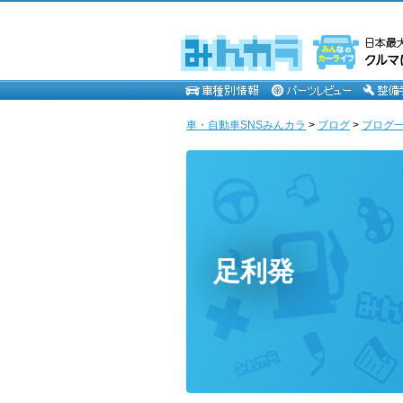
車・自動車SNSみんカラ
>
ブログ
>
ブログ一
足利発