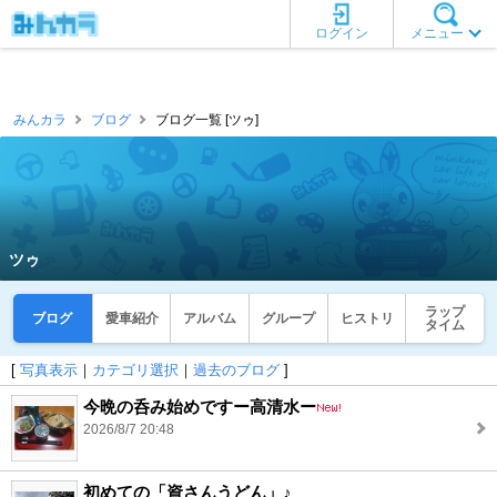
ログイン
メニュー
みんカラ
ブログ
ブログ一覧 [ツゥ]
ツゥ
ラップ
ブログ
愛車紹介
アルバム
グループ
ヒストリ
タイム
[
写真表示
｜
カテゴリ選択
｜
過去のブログ
]
今晩の呑み始めですー高清水ー
2026/8/7 20:48
初めての「資さんうどん」♪