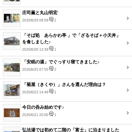
庄司薫と丸山明宏
2026/6/29 09:59
2
「そば処 あらかわ亭 」で「ざるそば＋小天丼」
を食しました♪
2026/6/26 13:39
1
「安眠の湯」でぐっすり寝てきました♪
2026/6/25 07:55
2
「菊屋（きくや）」さんを選んだ理由は？
2026/6/23 14:49
1
今日の呑み始めです♪
2026/6/21 20:00
1
弘法湯では初めて二階の「富士」に泊まりました