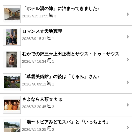
「ホテル湯の陣」に泊まってきました♪
2026/7/15 11:55
3
ロマンス☆天地真理
2026/7/9 15:31
1
むかでの錦三☆上田正樹とサウス・トゥ・サウス
2026/7/7 16:34
1
「草雲美術館」の後は「くるみ」さん♪
2026/7/6 09:12
1
さよなら人類☆ たま
2026/7/3 20:45
3
「湯〜トピアみどモスパ」と「いっちょう」
2026/7/1 18:25
2