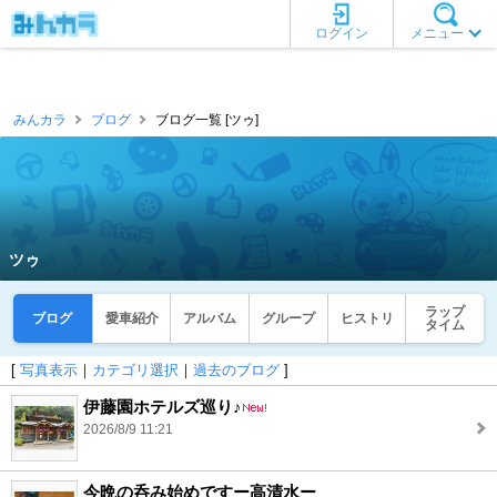
ログイン
メニュー
みんカラ
ブログ
ブログ一覧 [ツゥ]
ツゥ
ラップ
ブログ
愛車紹介
アルバム
グループ
ヒストリ
タイム
[
写真表示
｜
カテゴリ選択
｜
過去のブログ
]
伊藤園ホテルズ巡り♪
2026/8/9 11:21
今晩の呑み始めですー高清水ー