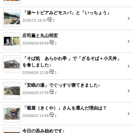
「湯〜トピアみどモスパ」と「いっちょう」
2026/7/1 18:25
2
庄司薫と丸山明宏
2026/6/29 09:59
2
「そば処 あらかわ亭 」で「ざるそば＋小天丼」
を食しました♪
2026/6/26 13:39
1
「安眠の湯」でぐっすり寝てきました♪
2026/6/25 07:55
2
「菊屋（きくや）」さんを選んだ理由は？
2026/6/23 14:49
1
今日の呑み始めです♪