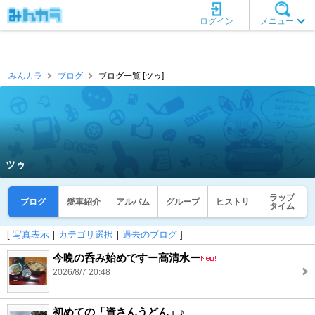
ログイン
メニュー
みんカラ
ブログ
ブログ一覧 [ツゥ]
ツゥ
ラップ
ブログ
愛車紹介
アルバム
グループ
ヒストリ
タイム
[
写真表示
｜
カテゴリ選択
｜
過去のブログ
]
今晩の呑み始めですー高清水ー
2026/8/7 20:48
初めての「資さんうどん」♪