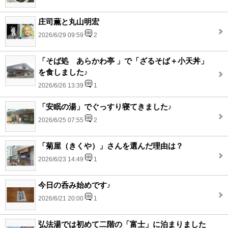
庄司薫と丸山明宏
2026/6/29 09:59
2
「そば処 あらかわ亭 」で「ざるそば＋小天丼」
を食しました♪
2026/6/26 13:39
1
「安眠の湯」でぐっすり寝てきました♪
2026/6/25 07:55
2
「菊屋（きくや）」さんを選んだ理由は？
2026/6/23 14:49
1
今日の呑み始めです♪
2026/6/21 20:00
1
弘法湯では初めて二階の「富士」に泊まりました