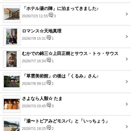
「ホテル湯の陣」に泊まってきました♪
2026/7/15 11:55
3
ロマンス☆天地真理
2026/7/9 15:31
1
むかでの錦三☆上田正樹とサウス・トゥ・サウス
2026/7/7 16:34
1
「草雲美術館」の後は「くるみ」さん♪
2026/7/6 09:12
1
さよなら人類☆ たま
2026/7/3 20:45
3
「湯〜トピアみどモスパ」と「いっちょう」
2026/7/1 18:25
2