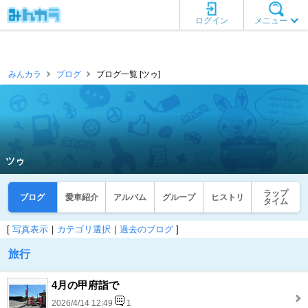
ログイン
メニュー
みんカラ
ブログ
ブログ一覧 [ツゥ]
ツゥ
ラップ
ブログ
愛車紹介
アルバム
グループ
ヒストリ
タイム
[
写真表示
｜
カテゴリ選択
｜
過去のブログ
]
旅行
4月の甲府詣で
2026/4/14 12:49
1