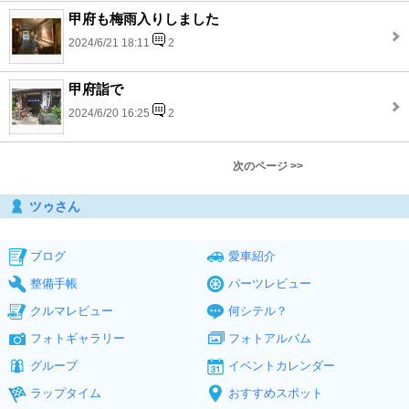
甲府も梅雨入りしました
2024/6/21 18:11
2
甲府詣で
2024/6/20 16:25
2
次のページ >>
ツゥさん
ブログ
愛車紹介
整備手帳
パーツレビュー
クルマレビュー
何シテル？
フォトギャラリー
フォトアルバム
グループ
イベントカレンダー
ラップタイム
おすすめスポット