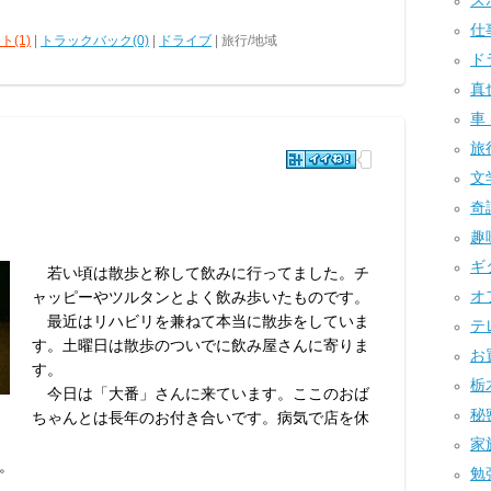
スポ
仕事
ト(1)
|
トラックバック(0)
|
ドライブ
| 旅行/地域
ドラ
真也
車 
旅行
文学
奇譚
趣味
ギタ
若い頃は散歩と称して飲みに行ってました。チ
オフ
ャッピーやツルタンとよく飲み歩いたものです。
最近はリハビリを兼ねて本当に散歩をしていま
テレ
す。土曜日は散歩のついでに飲み屋さんに寄りま
お買
す。
栃木
今日は「大番」さんに来ています。ここのおば
秘密
ちゃんとは長年のお付き合いです。病気で店を休
家族
。
勉強