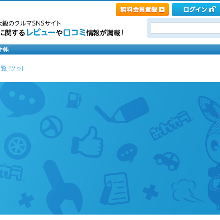
覧 [ツゥ]