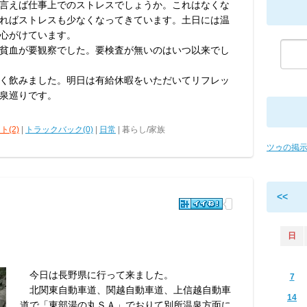
言えば仕事上でのストレスでしょうか。これはなくな
ればストレスも少なくなってきています。土日には温
心がけています。
貧血が要観察でした。要検査が無いのはいつ以来でし
く飲みました。明日は有給休暇をいただいてリフレッ
泉巡りです。
ト(2)
|
トラックバック(0)
|
日常
| 暮らし/家族
ツゥの掲
<<
日
今日は長野県に行って来ました。
7
北関東自動車道、関越自動車道、上信越自動車
14
道で「東部湯の丸ＳＡ」でおりて別所温泉方面に