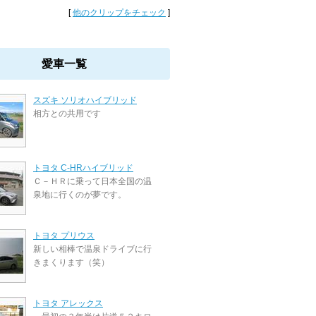
[
他のクリップをチェック
]
愛車一覧
スズキ ソリオハイブリッド
相方との共用です
トヨタ C-HRハイブリッド
Ｃ－ＨＲに乗って日本全国の温
泉地に行くのが夢です。
トヨタ プリウス
新しい相棒で温泉ドライブに行
きまくります（笑）
トヨタ アレックス