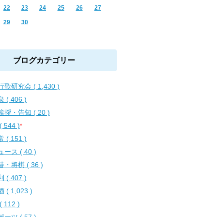
22
23
24
25
26
27
29
30
ブログカテゴリー
歌研究会 ( 1,430 )
 ( 406 )
拶・告知 ( 20 )
( 544 )
*
 ( 151 )
ース ( 40 )
・将棋 ( 36 )
 ( 407 )
 ( 1,023 )
( 112 )