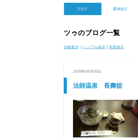
ブログ
*
愛車紹介
ツゥのブログ一覧
詳細表示
｜
シンプル表示
｜
写真表示
2009年06月30日
法師温泉 長壽舘