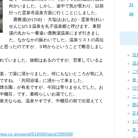
21
向かいました。しかし、途中で気が変わり、以前
行った霊泉寺温泉方面に行くことにしました。
28
鹿教湯(かけゆ)・ 大塩(おおしお)・霊泉寺(れい
せんじ)の３温泉を丸子温泉郷と呼びます。東部
湯の丸から一番遠い鹿教湯温泉にまず行きまし
た。なかなかの賑わいでした。温泉リストの高位
と思ったのですが、３時からということで断念しまし
流行
れていました。旅館はあるのですが、営業しているよ
温泉
ご挨
楽」で湯に浸かりました。何にもないところが気に入
食 
ですね。「共同浴場」に浸かって来ました。
懐古園」が有名ですが、今回は寄りませんでした。お
日常
中棚荘」です。素晴らしいお湯でした。
ニュ
泉犬ならぬ、温泉ヤギです。中棚荘の前で出迎えてく
囲碁
足利
お酒
本 
view.co.jp/userid/516066/spot/398589/