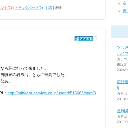
友 (
ント(1)
|
トラックバック(0)
|
お酒
| 趣味
孫 (
ツゥ
ハイ
カテゴ
未設定
すなろ荘に行って来ました。
2026/0
、自噴泉の岩風呂、ともに最高でした。
いなあ。
流行
引
L :
http://minkara.carview.co.jp/userid/516066/spot/3
カテゴ
2013/0
足利
カテゴ
2011/0