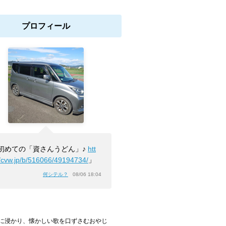
プロフィール
初めての「資さんうどん」♪
htt
//cvw.jp/b/516066/49194734/
」
何シテル？
08/06 18:04
浸かり、懐かしい歌を口ずさむおやじ