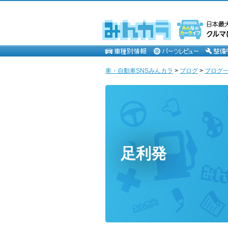
車・自動車SNSみんカラ
>
ブログ
>
ブログ一
足利発