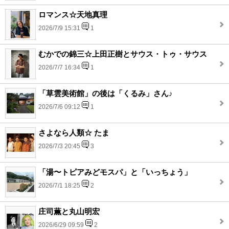
ロマンス☆天地真理
2026/7/9 15:31
1
むかでの錦三☆上田正樹とサウス・トゥ・サウス
2026/7/7 16:34
1
「草雲美術館」の後は「くるみ」さん♪
2026/7/6 09:12
1
さよなら人類☆ たま
2026/7/3 20:45
3
「湯〜トピアみどモスパ」と「いっちょう」
2026/7/1 18:25
2
庄司薫と丸山明宏
2026/6/29 09:59
2