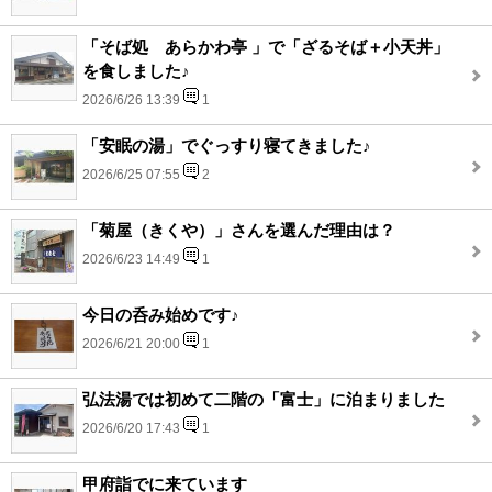
「そば処 あらかわ亭 」で「ざるそば＋小天丼」
を食しました♪
2026/6/26 13:39
1
「安眠の湯」でぐっすり寝てきました♪
2026/6/25 07:55
2
「菊屋（きくや）」さんを選んだ理由は？
2026/6/23 14:49
1
今日の呑み始めです♪
2026/6/21 20:00
1
弘法湯では初めて二階の「富士」に泊まりました
2026/6/20 17:43
1
甲府詣でに来ています