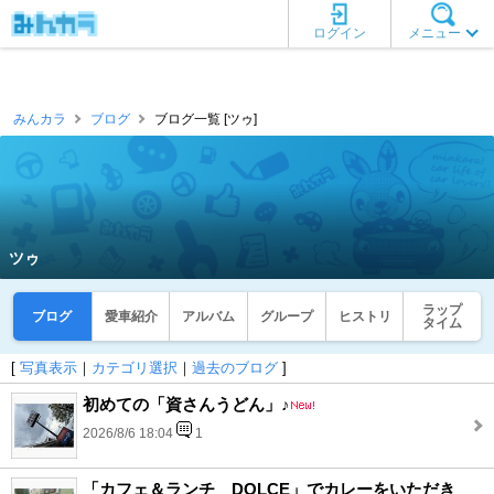
ログイン
メニュー
みんカラ
ブログ
ブログ一覧 [ツゥ]
ツゥ
ラップ
ブログ
愛車紹介
アルバム
グループ
ヒストリ
タイム
[
写真表示
｜
カテゴリ選択
｜
過去のブログ
]
初めての「資さんうどん」♪
2026/8/6 18:04
1
「カフェ＆ランチ DOLCE」でカレーをいただき