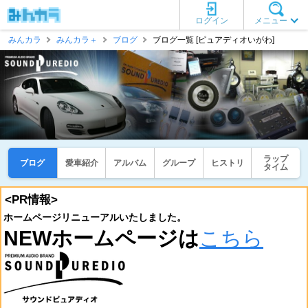
ログイン
メニュー
みんカラ
みんカラ＋
ブログ
ブログ一覧 [ピュアディオいがわ]
ラップ
ブログ
愛車紹介
アルバム
グループ
ヒストリ
タイム
<PR情報>
ホームページリニューアルいたしました。
NEWホームページは
こちら