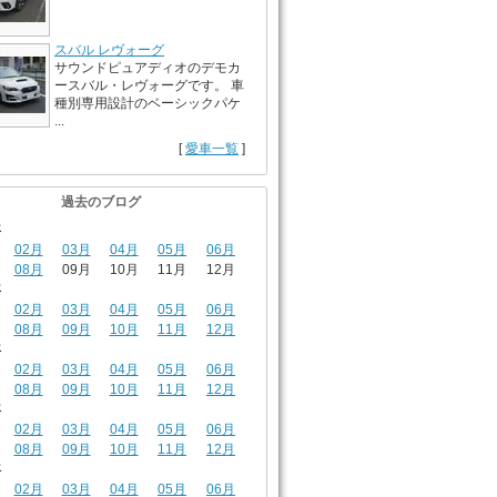
スバル レヴォーグ
サウンドピュアディオのデモカ
ースバル・レヴォーグです。 車
種別専用設計のベーシックパケ
...
[
愛車一覧
]
過去のブログ
年
02月
03月
04月
05月
06月
08月
09月
10月
11月
12月
年
02月
03月
04月
05月
06月
08月
09月
10月
11月
12月
年
02月
03月
04月
05月
06月
08月
09月
10月
11月
12月
年
02月
03月
04月
05月
06月
08月
09月
10月
11月
12月
年
02月
03月
04月
05月
06月