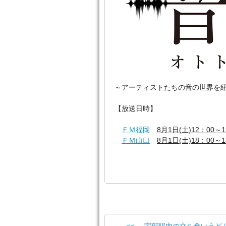
～アーティストたちの音の世界を紐解く「S
【放送日時】
ＦＭ福岡
8月1日(土)12：00～1
ＦＭ山口
8月1日(土)18：00～1