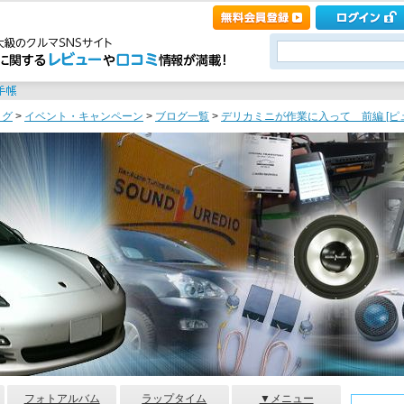
ログ
>
イベント・キャンペーン
>
ブログ一覧
>
デリカミニが作業に入って 前編 [ピ
フォトアルバム
ラップタイム
▼メニュー