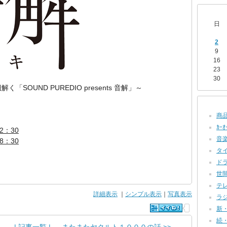
日
2
9
16
23
30
OUND PUREDIO presents 音解」～
商品
ｶｰｵ
2：30
音楽
8：30
タイ
ドライ
世間話
テレ
詳細表示
｜
シンプル表示
｜
写真表示
ラジ
新・
続・