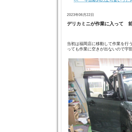
<< 宇部駅内の立ち食いうど
2023年06月22日
デリカミニが作業に入って 
当初は福岡店に移動して作業を行
っても作業に空きが出ないので宇