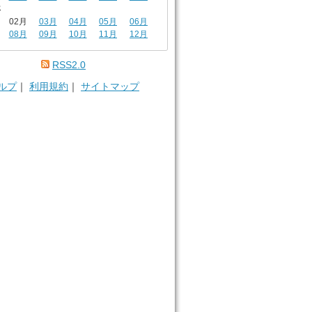
年
02月
03月
04月
05月
06月
08月
09月
10月
11月
12月
RSS2.0
ルプ
｜
利用規約
｜
サイトマップ