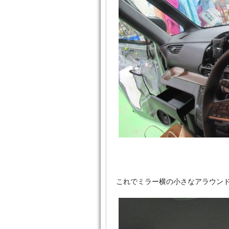
これでミラー横の小さなアラウン