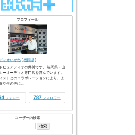
プロフィール
ディオいがわ
[
福岡県
]
ドピュアディオの井川です。 福岡県・山
カーオーディオ専門店を営んでいます。
ィストとのコラボレーションにより、よ
や生の声に...
94
787
フォロー
フォロワー
ユーザー内検索