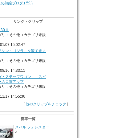
の無線ブログ ( 59 )
リンク・クリップ
730Ⅱ
ゴリ：その他（カテゴリ未設
01/07 15:02:47
『シン・ゴジラ』を観て来ま
ゴリ：その他（カテゴリ未設
08/16 14:33:11
ダ・ステップワゴン スピ
ーの音質アップ
ゴリ：その他（カテゴリ未設
11/17 14:55:36
[
他のクリップをチェック
]
愛車一覧
スバル フォレスター
○