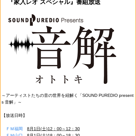
『家入レオ スペシャル』番組放送
～アーティストたちの音の世界を紐解く「SOUND PUREDIO present
s 音解」～
【放送日時】
ＦＭ福岡
8月1日(土)12：00～12：30
ＦＭ山口
8月1日(土)18：00～18：30