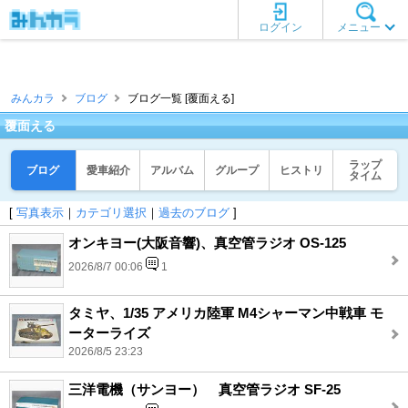
ログイン
メニュー
みんカラ
ブログ
ブログ一覧 [覆面える]
覆面える
ラップ
ブログ
愛車紹介
アルバム
グループ
ヒストリ
タイム
[
写真表示
｜
カテゴリ選択
｜
過去のブログ
]
オンキヨー(大阪音響)、真空管ラジオ OS-125
2026/8/7 00:06
1
タミヤ、1/35 アメリカ陸軍 M4シャーマン中戦車 モ
ーターライズ
2026/8/5 23:23
三洋電機（サンヨー） 真空管ラジオ SF-25