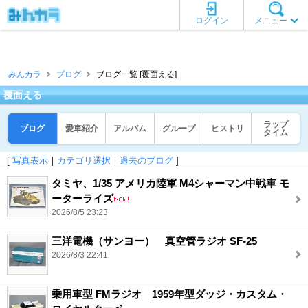
ログイン
メニュー
みんカラ
ブログ
ブログ一覧 [覆面える]
覆面える
ラップ
ブログ
愛車紹介
アルバム
グループ
ヒストリ
タイム
[
写真表示
｜
カテゴリ選択
｜
過去のブログ
]
タミヤ、1/35 アメリカ陸軍 M4シャーマン中戦車 モ
ーターライズ
2026/8/5 23:23
三洋電機（サンヨー） 真空管ラジオ SF-25
2026/8/3 22:41
乗用車型 FMラジオ 1959年型ダッジ・カスタム・