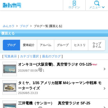
ログイン
メニュー
みんカラ
ブログ
ブログ一覧 [覆面える]
覆面える
ラップ
ブログ
愛車紹介
アルバム
グループ
ヒストリ
タイム
[
写真表示
｜
カテゴリ選択
｜
過去のブログ
]
オンキヨー(大阪音響)、真空管ラジオ OS-125
2026/8/7 00:06
1
タミヤ、1/35 アメリカ陸軍 M4シャーマン中戦車 モ
ーターライズ
2026/8/5 23:23
三洋電機（サンヨー） 真空管ラジオ SF-25