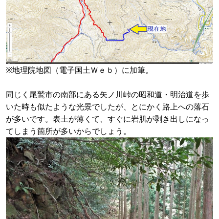
※地理院地図（電子国土Ｗｅｂ）に加筆。
同じく尾鷲市の南部にある矢ノ川峠の昭和道・明治道を歩
いた時も似たような光景でしたが、とにかく路上への落石
が多いです。表土が薄くて、すぐに岩肌が剥き出しになっ
てしまう箇所が多いからでしょう。