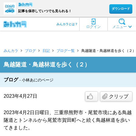
ダウンロード
記事を保存していつでも見られる！
みんカラとは？
ログイン
メニュー
みんカラ
ブログ
日記
ブログ一覧
鳥越隧道・鳥越林道を歩く（２） 
鳥越隧道・鳥越林道を歩く（２）
ブログ
小林あにのページ
2023年4月27日
クリップ
2023年4月2日日曜日、三重県熊野市・尾鷲市境にある鳥越
隧道とトンネルから尾鷲市賀田町へと続く鳥越林道を歩い
てきました。