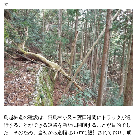
す。
鳥越林道の建設は、飛鳥村小又～賀田港間にトラックが通
行することができる道路を新たに開削することが目的でし
た。そのため、当初から道幅は3.7mで設計されており、明