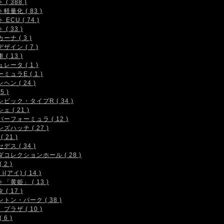
( 388 )
軽量化 ( 83 )
 ECU ( 74 )
( 33 )
ーナ ( 3 )
ザイン ( 7 )
( 13 )
レータ ( 1 )
ミュラE ( 1 )
ヘン ( 24 )
5 )
シビック・タイプR ( 34 )
ェ ( 21 )
ーフォーミュラ ( 12 )
ズハッチ ( 27 )
( 21 )
デス ( 34 )
コレクションホール ( 28 )
 2 )
i(アイ) ( 14 )
「黄姫」 ( 13 )
( 17 )
トン・パーク ( 38 )
プラザ ( 10 )
 6 )