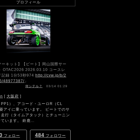
プロフィール
サーキット】【ビート】岡山国際サー
 OTAC2026 2026.03.10 コースレ
記録 1分53秒974
http://cvw.jp/b/2
6/48977387/
」
何シテル？
03/14 01:29
hn
[
大阪府
]
PP1）、アコード・ユーロR（CL
三菱アイに乗っています。 ビートでのサ
ト走行（タイムアタック）とチューニン
ています。 鈴鹿...
0
484
フォロー
フォロワー