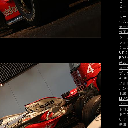
ビート 
ビート
ビート
カート 
ジムカ
カーデ
韓国車 
シミュ
フォー
ミュン
UK ( 
FD2
ポルシ
スーパ
ブラン
Audi 
メルセ
ホンダ
北米 (
MMC 
ビート
トヨタ 
ドニン
いすゞ
無限 (