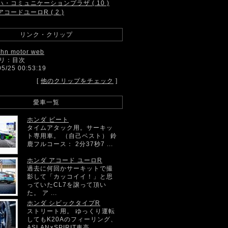
ハ・コミュニケーションプラザ ( 10 )
アコードユーロR ( 2 )
リンク・クリップ
ahn motor web
リ：目次
05/25 00:53:19
[
他のクリップをチェック
]
愛車一覧
ホンダ ビート
タイムアタック用。サーキッ
ト専用車。 （自己ベスト） 鈴
鹿フルコース： 2分37秒7 ...
ホンダ アコード ユーロR
過去に何回かサーキットで撮
影して「カッコイイ！」と思
っていたCL7を譲って頂い
た。 ア ...
ホンダ シビックタイプR
ストリート用。 ゆっくり運転
してもK20Aのフィーリング、
ASLAN×SPIRIT車高 ...