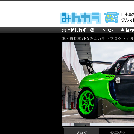
車・自動車SNSみんカラ
>
ブログ
>
ク
mistbahn MOTOR WEB Blog
ブログ
愛車紹介