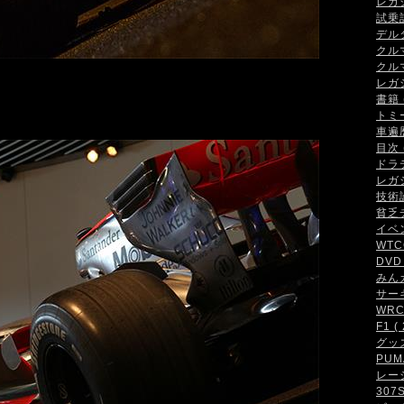
レガシ
試乗記 
デルタ
クルマ
クルマ
レガシ
書籍 (
トミ
車遍歴 
目次 (
ドラテ
レガシ
技術論 
貧乏チ
イベン
WTCC
DVD 
みんカ
サーキ
WRC・
F1 ( 
グッズ 
PUMA
レーシ
307S