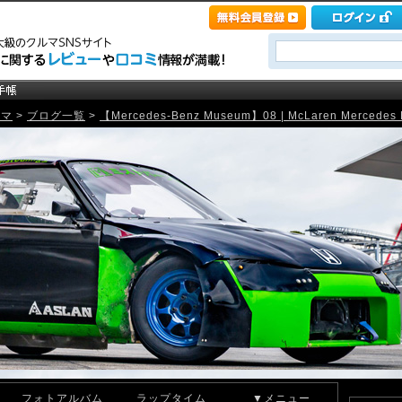
ルマ
>
ブログ一覧
>
【Mercedes-Benz Museum】08 | McLaren Mercedes M
フォトアルバム
ラップタイム
▼メニュー