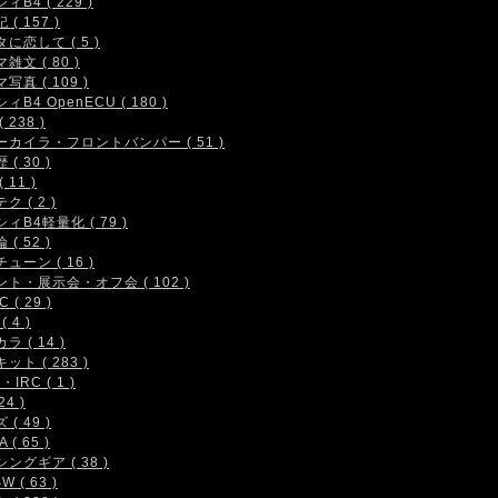
ィB4 ( 229 )
( 157 )
に恋して ( 5 )
雑文 ( 80 )
写真 ( 109 )
ィB4 OpenECU ( 180 )
 238 )
ーカイラ・フロントバンパー ( 51 )
( 30 )
 11 )
ク ( 2 )
ィB4軽量化 ( 79 )
( 52 )
ューン ( 16 )
ト・展示会・オフ会 ( 102 )
 ( 29 )
( 4 )
ラ ( 14 )
ット ( 283 )
IRC ( 1 )
24 )
( 49 )
 ( 65 )
ングギア ( 38 )
W ( 63 )