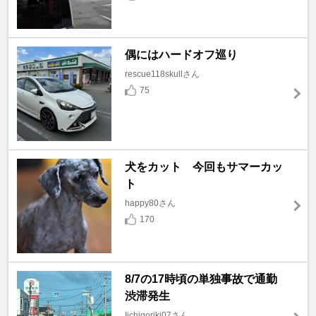
偶にはハードオフ巡り
rescue118skullさん
75
犬をカット 今回もサマーカッ
ト
happy80さん
170
8/7の17時頃の単独事故で通勤
渋滞発生
Iichigoriki07さん