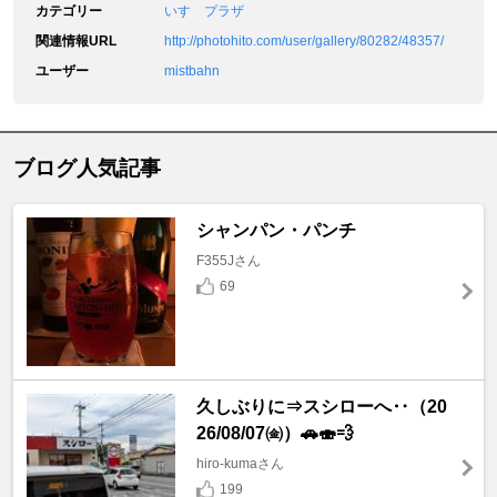
カテゴリー
いすゞプラザ
関連情報URL
http://photohito.com/user/gallery/80282/48357/
ユーザー
mistbahn
ブログ人気記事
シャンパン・パンチ
F355Jさん
69
久しぶりに⇒スシローへ‥（20
26/08/07㈮）🚗🍣💨
hiro-kumaさん
199