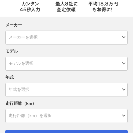
メーカー
モデル
年式
走行距離（km）