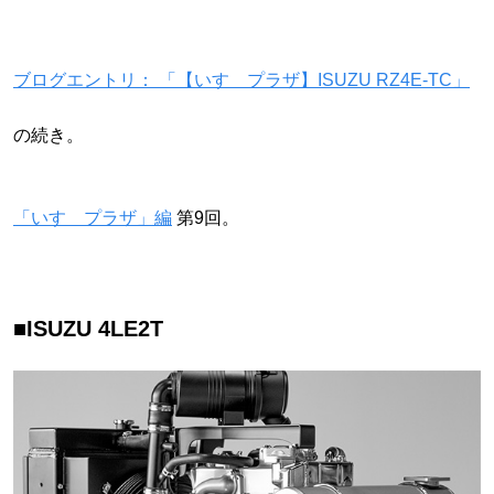
ブログエントリ： 「【いすゞプラザ】ISUZU RZ4E-TC」
の続き。
「いすゞプラザ」編
第9回。
■ISUZU 4LE2T