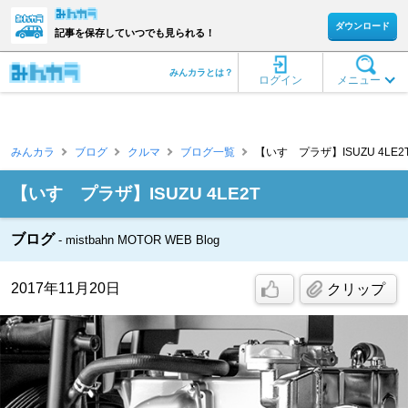
ダウンロード
記事を保存していつでも見られる！
みんカラとは？
ログイン
メニュー
みんカラ
ブログ
クルマ
ブログ一覧
【いすゞプラザ】ISUZU 4LE2T [
【いすゞプラザ】ISUZU 4LE2T
ブログ
mistbahn MOTOR WEB Blog
2017年11月20日
クリップ