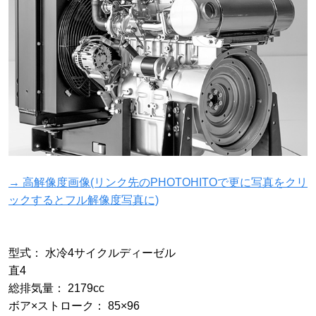
→ 高解像度画像(リンク先のPHOTOHITOで更に写真をクリ
ックするとフル解像度写真に)
型式： 水冷4サイクルディーゼル
直4
総排気量： 2179cc
ボア×ストローク： 85×96