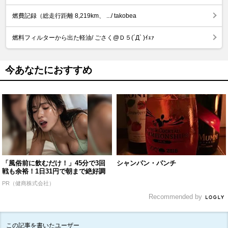
燃費記録（総走行距離 8,219km、 .../ takobea
燃料フィルターから出た軽油/ ごさく@Ｄ５(´Д` )ｲｪｧ
今あなたにおすすめ
「風俗前に飲むだけ！」45分で3回
シャンパン・パンチ
戦も余裕！1日31円で朝まで絶好調
PR（健商株式会社）
Recommended by
この記事を書いたユーザー