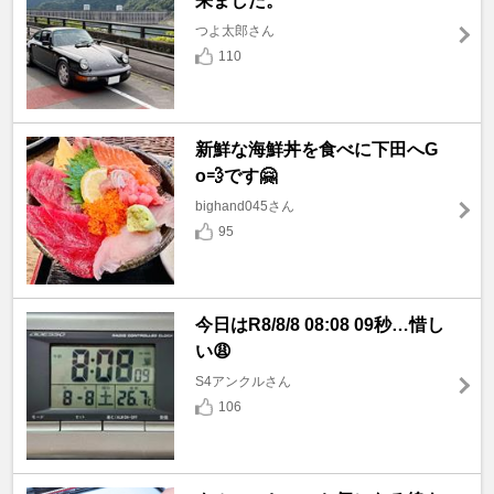
来ました。
つよ太郎さん
110
新鮮な海鮮丼を食べに下田へG
o💨です🤗
bighand045さん
95
今日はR8/8/8 08:08 09秒…惜し
い😩
S4アンクルさん
106