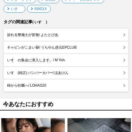
いすゞ
6WG1X
タグの関連記事
( いすゞ )
診れる整備士が皆無/ よたとぴあ
キャビンがこまい😅/ うちやん@元EPCLUB
いすゞの集会に潜入します。/ M Yoh.
いすゞ(純正) バンパーカバー/ ほあけん
柿から牡蠣へ/ LOHAS20
今あなたにおすすめ