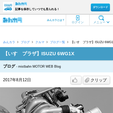
ダウンロード
記事を保存していつでも見られる！
みんカラとは？
ログイン
メニュー
みんカラ
ブログ
クルマ
ブログ一覧
【いすゞプラザ】ISUZU 6WG1X [
【いすゞプラザ】ISUZU 6WG1X
ブログ
mistbahn MOTOR WEB Blog
2017年8月12日
クリップ