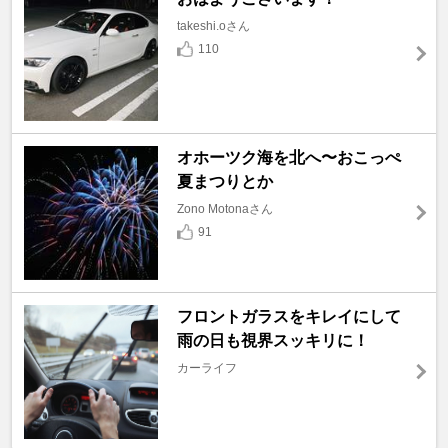
takeshi.oさん
110
オホーツク海を北へ〜おこっぺ
夏まつりとか
Zono Motonaさん
91
フロントガラスをキレイにして
雨の日も視界スッキリに！
カーライフ