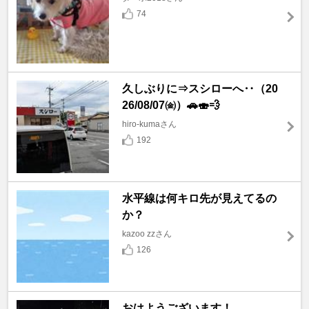
74
久しぶりに⇒スシローへ‥（20
26/08/07㈮）🚗🍣💨
hiro-kumaさん
192
水平線は何キロ先が見えてるの
か？
kazoo zzさん
126
おはようございます！