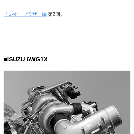
「いすゞプラザ」編
第2回。
■ISUZU 6WG1X