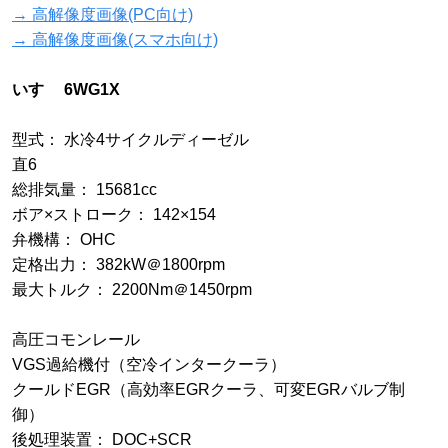
→ 高解像度画像(PC向け)
→ 高解像度画像(スマホ向け)
いすゞ 6WG1X
型式： 水冷4サイクルディーゼル
直6
総排気量： 15681cc
ボア×ストローク： 142×154
弁機構： OHC
定格出力： 382kW＠1800rpm
最大トルク： 2200Nm＠1450rpm
高圧コモンレール
VGS過給機付（空冷インタークーラ）
クールドEGR（高効率EGRクーラ、可変EGRバルブ制
御）
後処理装置： DOC+SCR