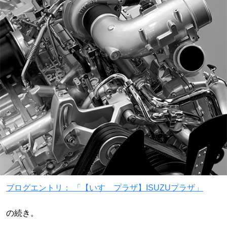
ブログエントリ： 「【いすゞプラザ】ISUZUプラザ」
の続き。