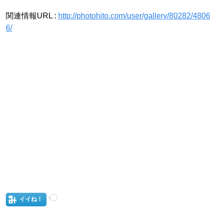
関連情報URL :
http://photohito.com/user/gallery/80282/4806
6/
イイね！