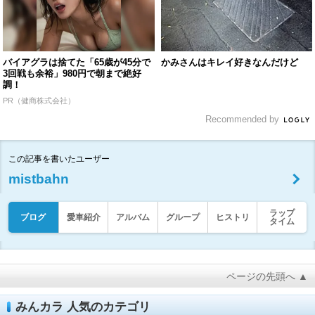
バイアグラは捨てた「65歳が45分で
かみさんはキレイ好きなんだけど
3回戦も余裕」980円で朝まで絶好
調！
PR（健商株式会社）
Recommended by
この記事を書いたユーザー
mistbahn
ラップ
ブログ
愛車紹介
アルバム
グループ
ヒストリ
タイム
ページの先頭へ ▲
みんカラ 人気のカテゴリ