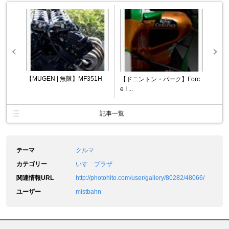
【MUGEN | 無限】MF351H
【ドニントン・パーク】Forc
e I ...
記事一覧
テーマ
クルマ
カテゴリー
いすゞプラザ
関連情報URL
http://photohito.com/user/gallery/80282/48066/
ユーザー
mistbahn