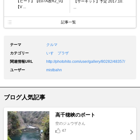
【ビート】【E07A改R2_0】
【サーキット】予定 2017.10.
【V ...
...
記事一覧
テーマ
クルマ
カテゴリー
いすゞプラザ
関連情報URL
http://photohito.com/user/gallery/80282/48357/
ユーザー
mistbahn
ブログ人気記事
高千穂峡のボート
空のジュウザさん
47