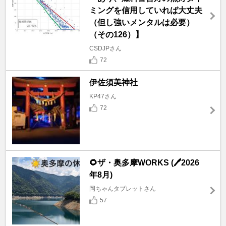
ミングを信用していれば大丈夫
（但し強いメンタルは必要）
（その126）】
CSDJPさん
72
伊佐須美神社
KP47さん
72
🌻ザ・奥多摩WORKS (🖊️2026
年8月)
岡ちゃんタブレットさん
57