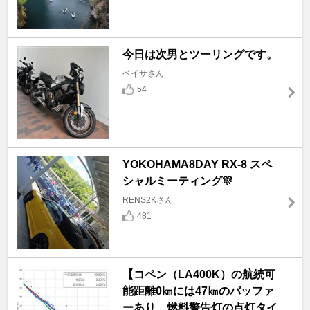
今日は次男とツーリングです。
ベイサさん
54
YOKOHAMA8DAY RX-8 スペ
シャルミーティング🎊
RENS2Kさん
481
【コペン（LA400K）の航続可
能距離0㎞には47㎞のバッファ
ーあり、燃料警告灯の点灯タイ