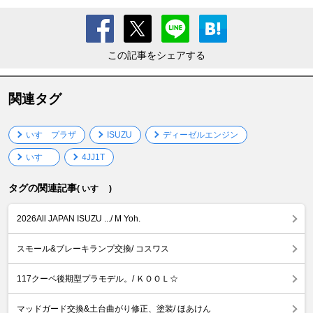
この記事をシェアする
関連タグ
いすゞプラザ
ISUZU
ディーゼルエンジン
いすゞ
4JJ1T
タグの関連記事
( いすゞ )
2026All JAPAN ISUZU .../ M Yoh.
スモール&ブレーキランプ交換/ コスワス
117クーペ後期型プラモデル。/ ＫＯＯＬ☆
マッドガード交換&土台曲がり修正、塗装/ ほあけん