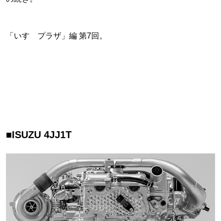
「いすゞプラザ」編 第7回。
■ISUZU 4JJ1T