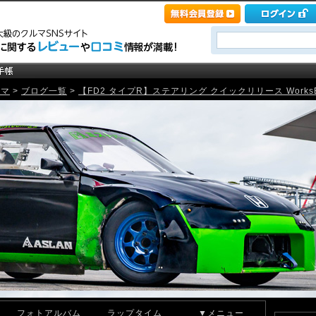
ルマ
>
ブログ一覧
>
【FD2 タイプR】ステアリング クイックリリース WorksBell R
フォトアルバム
ラップタイム
▼メニュー