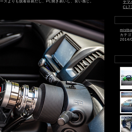
ースよりも脱着容易だし、PC開き易いし、良い感じ。
ヤマ
CL7
mistb
カテゴ
2014/