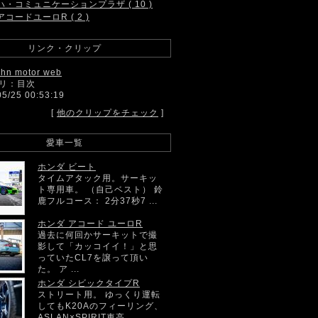
ハ・コミュニケーションプラザ ( 10 )
アコードユーロR ( 2 )
リンク・クリップ
ahn motor web
リ：目次
05/25 00:53:19
[
他のクリップをチェック
]
愛車一覧
ホンダ ビート
タイムアタック用。サーキッ
ト専用車。 （自己ベスト） 鈴
鹿フルコース： 2分37秒7 ...
ホンダ アコード ユーロR
過去に何回かサーキットで撮
影して「カッコイイ！」と思
っていたCL7を譲って頂い
た。 ア ...
ホンダ シビックタイプR
ストリート用。 ゆっくり運転
してもK20Aのフィーリング、
ASLAN×SPIRIT車高 ...