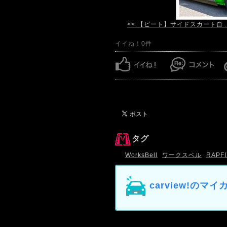
<< 【ビート】サイドスカート自 ..
イイね！0件
タグ
WorksBell
ワークスベル
RAPFI
carview!の