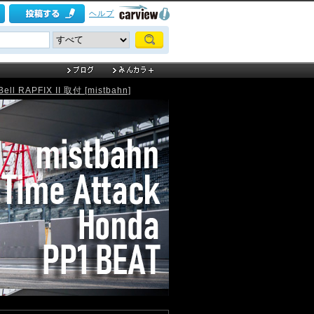
ヘルプ
APFIX II 取付 [mistbahn]