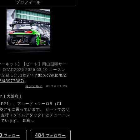
プロフィール
サーキット】【ビート】岡山国際サー
 OTAC2026 2026.03.10 コースレ
記録 1分53秒974
http://cvw.jp/b/2
6/48977387/
」
何シテル？
03/14 01:29
hn
[
大阪府
]
PP1）、アコード・ユーロR（CL
三菱アイに乗っています。 ビートでのサ
ト走行（タイムアタック）とチューニン
ています。 鈴鹿...
0
484
フォロー
フォロワー