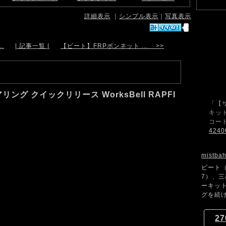
詳細表示
｜
シンプル表示
｜
写真表示
.
| 記事一覧 |
【ビート】FRPボンネット ... >>
ング クイックリリース WorksBell RAPFI
「【
キット
コード
4240
mistba
ビート（
7）、
ーキッ
グを続け
27