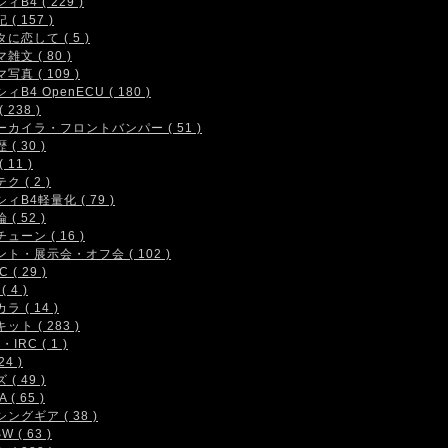
ィB4 ( 229 )
( 157 )
に恋して ( 5 )
雑文 ( 80 )
写真 ( 109 )
ィB4 OpenECU ( 180 )
 238 )
ーカイラ・フロントバンパー ( 51 )
( 30 )
 11 )
ク ( 2 )
ィB4軽量化 ( 79 )
( 52 )
ューン ( 16 )
ト・展示会・オフ会 ( 102 )
 ( 29 )
( 4 )
ラ ( 14 )
ット ( 283 )
IRC ( 1 )
24 )
( 49 )
 ( 65 )
ングギア ( 38 )
W ( 63 )