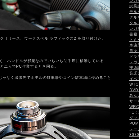
レガシ
試乗記 
デルタ
クルマ
クルマ
レガシ
書籍 (
クリリース、ワークスベル ラフィックス2 を取り付けた。
トミ
車遍歴 
目次 (
ドラテ
が多く、ハンドルが邪魔なのでいちいち助手席に移動している
レガシ
と二人でPC作業するとき困る。
技術論 
貧乏チ
だけじゃなく出張先でホテルの駐車場やコイン駐車場に停めること
イベン
WTCC
DVD 
みんカ
サーキ
WRC・
F1 ( 
グッズ 
PUMA
レーシ
307S