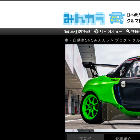
車・自動車SNSみんカラ
>
ブログ
>
ク
mistbahn MOTOR WEB Blog
ブログ
愛車紹介