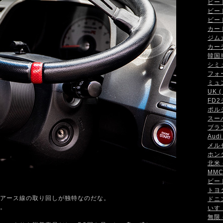
ビート 
ビート
ビート
カート 
ジムカ
カーデ
韓国車 
シミュ
フォー
ミュン
UK ( 
FD2
ポルシ
スーパ
ブラン
Audi 
メルセ
ホンダ
北米 (
MMC 
ビート
トヨタ 
アース線の取り回しが独特なのだな。
ドニン
。
いすゞ
無限 (