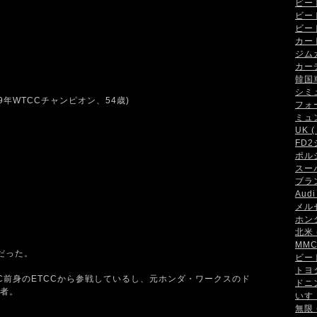
ビート 
ビート
ビート
カート 
ジムカ
カーデ
韓国車 
シミュ
9年WTCCチャンピオン、54歳)
フォー
ミュン
UK ( 
FD2
ポルシ
スーパ
ブラン
Audi 
メルセ
ホンダ
。
北米 (
MMC 
だった。
ビート
トヨタ 
CC前身のETCCから参戦しているし、元ホンダ・ワークスのド
ドニン
者。
いすゞ
無限 (