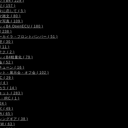
ィB4 ( 229 )
( 157 )
に恋して ( 5 )
雑文 ( 80 )
写真 ( 109 )
ィB4 OpenECU ( 180 )
 238 )
ーカイラ・フロントバンパー ( 51 )
( 30 )
 11 )
ク ( 2 )
ィB4軽量化 ( 79 )
( 52 )
ューン ( 16 )
ト・展示会・オフ会 ( 102 )
 ( 29 )
( 4 )
ラ ( 14 )
ット ( 283 )
IRC ( 1 )
24 )
( 49 )
 ( 65 )
ングギア ( 38 )
W ( 63 )