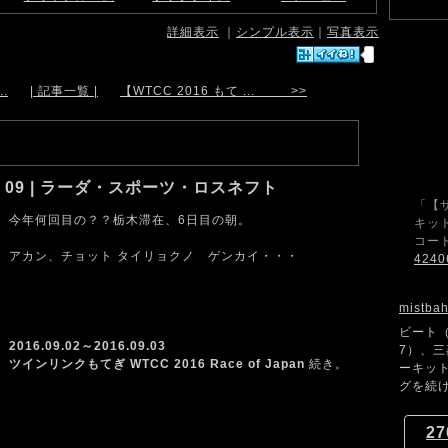
詳細表示
｜
シンプル表示
｜
写真表示
.
| 記事一覧 |
【WTCC 2016 もて ... >>
ぎ】09 | ラーダ・スポーツ・ロスネフト
「【
今年何回目の？？栃木滞在、6日目の朝。
キット
コード
アカン、チョット タイリョクノ ゲンカイ・・・
4240
mistba
ビート（
2016.09.02～2016.09.03
7）、
ツインリンクもてぎ WTCC 2016 Race of Japan
続き。
ーキッ
グを続け
27