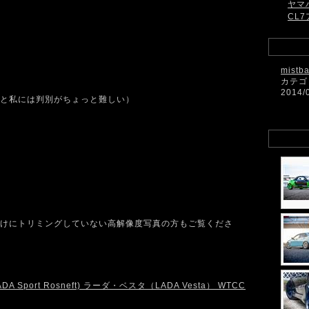
ヤマ
CL7
mistb
カテゴ
。
2014/
と私には判別がちょっと難しい）
けにトリミングしていない高解像度写真の方もご覧くださ