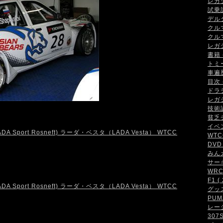
レガシ
試乗記 
デルタ
クルマ
クルマ
レガシ
書籍 (
トミ
車遍歴 
目次 (
ドラテ
レガシ
技術論 
貧乏チ
イベン
WTCC
DVD 
みんカ
サーキ
WRC・
F1 ( 
グッズ 
PUMA
レーシ
307S