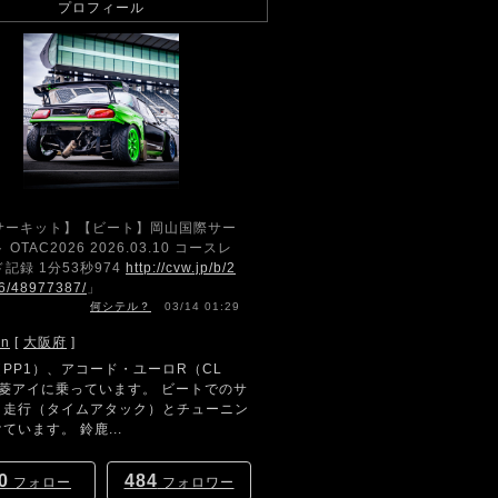
プロフィール
サーキット】【ビート】岡山国際サー
 OTAC2026 2026.03.10 コースレ
記録 1分53秒974
http://cvw.jp/b/2
6/48977387/
」
何シテル？
03/14 01:29
hn
[
大阪府
]
PP1）、アコード・ユーロR（CL
三菱アイに乗っています。 ビートでのサ
ト走行（タイムアタック）とチューニン
ています。 鈴鹿...
0
484
フォロー
フォロワー