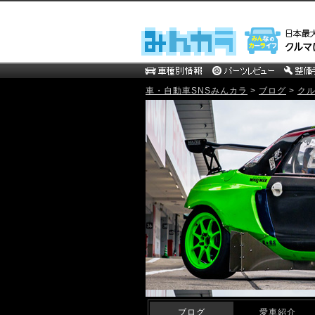
車・自動車SNSみんカラ
>
ブログ
>
ク
mistbahn MOTOR WEB Blog
ブログ
愛車紹介