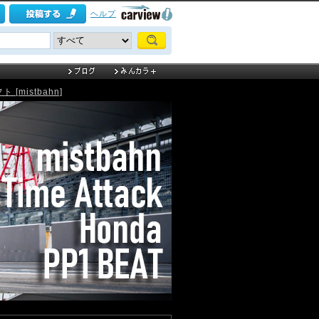
ヘルプ
[mistbahn]