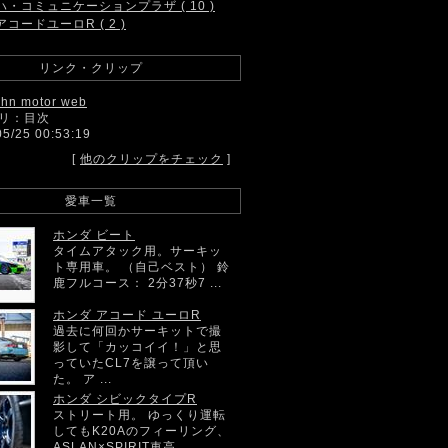
ハ・コミュニケーションプラザ ( 10 )
アコードユーロR ( 2 )
リンク・クリップ
ahn motor web
リ：目次
05/25 00:53:19
[
他のクリップをチェック
]
愛車一覧
ホンダ ビート
タイムアタック用。サーキッ
ト専用車。 （自己ベスト） 鈴
鹿フルコース： 2分37秒7 ...
ホンダ アコード ユーロR
過去に何回かサーキットで撮
影して「カッコイイ！」と思
っていたCL7を譲って頂い
た。 ア ...
ホンダ シビックタイプR
ストリート用。 ゆっくり運転
してもK20Aのフィーリング、
ASLAN×SPIRIT車高 ...