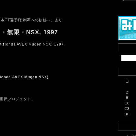
本GT選手権 制覇への軌跡～」より
無限・NSX, 1997
a AVEX Mugen NSX)
日
2
9
×童夢プロジェクト。
16
23
30