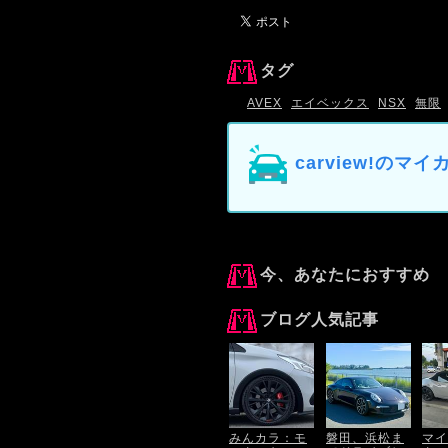
タグ
AVEX
エイベックス
NSX
無限
carview!の
今、あなたにおすすめ
ブログ人気記事
みんカラ：モ
磐田、浜松ま
マイ