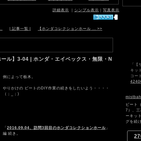
詳細表示
｜
シンプル表示
｜
写真表示
.
| 記事一覧 |
【ホンダコレクションホール ... >>
ル】3-04 | ホンダ・エイベックス・無限・N
「【
キット
コード
例によって栃木。
4240
やりかけの ビートのDIY作業の続きをしたいよう・・・・
（；_；)
mistba
ビート（
7）、
ーキッ
グを続け
「
2016.09.04、訪問3回目のホンダコレクションホール
」
編 続き。
27