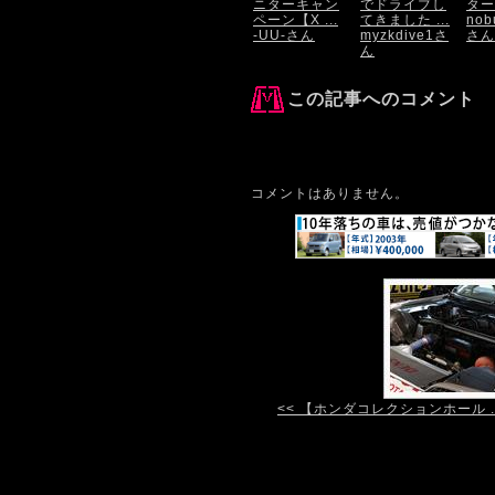
ニターキャン
でドライブし
ター
ペーン【X ...
てきました ...
nob
-UU-さん
myzkdive1さ
さん
ん
この記事へのコメント
コメントはありません。
<< 【ホンダコレクションホール ..