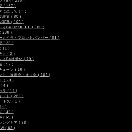
ィB4 ( 229 )
( 157 )
に恋して ( 5 )
雑文 ( 80 )
写真 ( 109 )
ィB4 OpenECU ( 180 )
 238 )
ーカイラ・フロントバンパー ( 51 )
( 30 )
 11 )
ク ( 2 )
ィB4軽量化 ( 79 )
( 52 )
ューン ( 16 )
ト・展示会・オフ会 ( 102 )
 ( 29 )
( 4 )
ラ ( 14 )
ット ( 283 )
IRC ( 1 )
24 )
( 49 )
 ( 65 )
ングギア ( 38 )
W ( 63 )