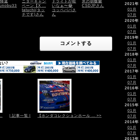
帰還
ニターキャン
ドライトが暗
意の胡蝶蘭
2021年
unobu33
ペーン【X ...
いなぁ〜😂
CSDJPさん
01月
tatuchi(タッ
コッペパパさ
チです)さん
ん
07月
2020年
01月
07月
2019年
コメントする
01月
07月
2018年
01月
07月
2017年
01月
07月
2016年
01月
07月
2015年
01月
.
| 記事一覧 |
【ホンダコレクションホール ... >>
07月
2014年
01月
07月
2013年