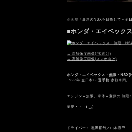
企画展「最速のNSXを目指して～全日
■ホンダ・エイベックス・
→ 高解像度画像(PC向け)
→ 高解像度画像(スマホ向け)
ホンダ・エイベックス・無限・NSX(Hond
1997年 全日本GT選手権 参戦車両。
エンジン＝無限、車体＝童夢の 無限
童夢・・・(;_;)
ドライバー： 黒沢拓哉／山本勝巳