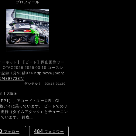
プロフィール
サーキット】【ビート】岡山国際サー
 OTAC2026 2026.03.10 コースレ
記録 1分53秒974
http://cvw.jp/b/2
6/48977387/
」
何シテル？
03/14 01:29
hn
[
大阪府
]
PP1）、アコード・ユーロR（CL
三菱アイに乗っています。 ビートでのサ
ト走行（タイムアタック）とチューニン
ています。 鈴鹿...
0
484
フォロー
フォロワー