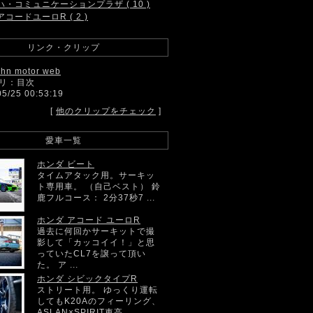
ハ・コミュニケーションプラザ ( 10 )
アコードユーロR ( 2 )
リンク・クリップ
ahn motor web
リ：目次
05/25 00:53:19
[
他のクリップをチェック
]
愛車一覧
ホンダ ビート
タイムアタック用。サーキッ
ト専用車。 （自己ベスト） 鈴
鹿フルコース： 2分37秒7 ...
ホンダ アコード ユーロR
過去に何回かサーキットで撮
影して「カッコイイ！」と思
っていたCL7を譲って頂い
た。 ア ...
ホンダ シビックタイプR
ストリート用。 ゆっくり運転
してもK20Aのフィーリング、
ASLAN×SPIRIT車高 ...