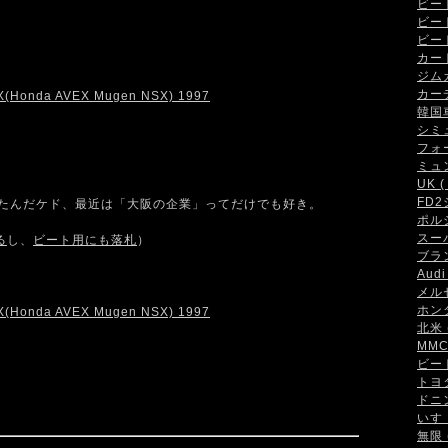
ビート 
ビート
ビート
カート 
ジムカ
カーデ
韓国車 
シミュ
フォー
ミュン
UK ( 
FD2
ったんだケド、最近は「大阪の企業」ってだけでも好き。
ポルシ
スーパ
る
し、
ビート用にも落札
）
ブラン
Audi 
メルセ
ホンダ
北米 (
MMC 
ビート
トヨタ 
ドニン
いすゞ
無限 (