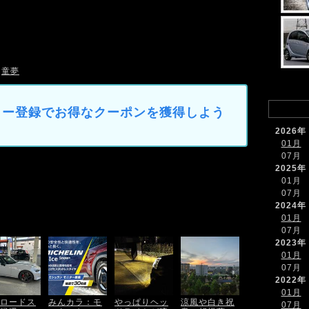
童夢
マイカー登録でお得なクーポンを獲得しよう
2026年
01月
07月
2025年
01月
07月
2024年
01月
07月
2023年
01月
07月
2022年
01月
ロードス
みんカラ：モ
やっぱりヘッ
涼風や白き祝
07月