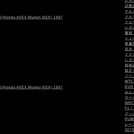
レガシ
試乗記 
デルタ
クルマ
クルマ
レガシ
書籍 (
トミ
車遍歴 
目次 (
ドラテ
レガシ
技術論 
貧乏チ
イベン
WTCC
DVD 
みんカ
サーキ
WRC・
F1 ( 
グッズ 
PUMA
レーシ
307S