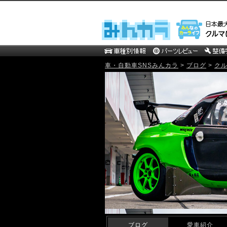
車・自動車SNSみんカラ
>
ブログ
>
ク
mistbahn MOTOR WEB Blog
ブログ
愛車紹介