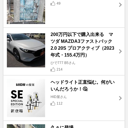
49
200万円以下で購入出来る マ
ツダ MAZDA3ファストバック
2.0 20S プロアクティブ（2023
年式・155.4万円）
ひで777 B5さん
214
ヘッドライト正直悩む。何がい
いんだろうか！🤔
HID屋さん
112
久々に登場