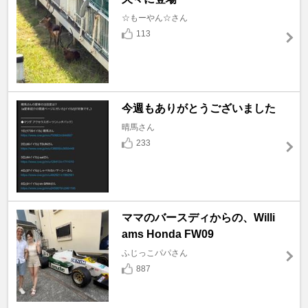
☆もーやん☆さん
113
今週もありがとうございました
晴馬さん
233
ママのバースディからの、Willi
ams Honda FW09
ふじっこパパさん
887