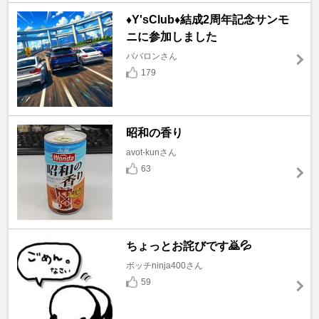
♦️Y'sClub♦️結成2周年記念サンモ
ニに参加しました
ババロンさん
179
昭和の香り
avot-kunさん
63
ちょっとお詫びです🙇💦
ボッチninja400さん
59